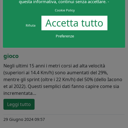
questa informativa, continui senza accettare. -
Cookie Policy
Accetta tutto
Rifiuta
Preferenze
Calcio dilettanti: la velocità al servizio del
gioco
Negli ultimi 15 anni i metri corsi ad alta velocità
(superiori ai 14.4 Km/h) sono aumentati del 29%,
mentre gli sprint (oltre i 22 Km/h) del 50% (dello Iacono
et al 2022). Questi semplici dati fanno capire come sia
incrementata…
Leggi tutto
29 Giugno 2024 09:57