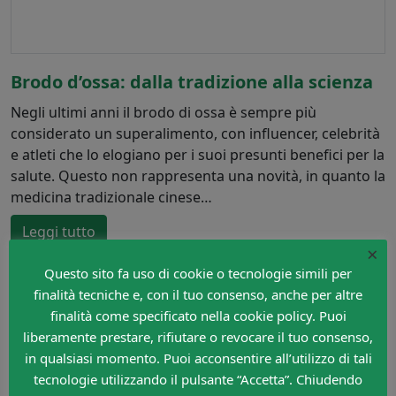
Brodo d’ossa: dalla tradizione alla scienza
Negli ultimi anni il brodo di ossa è sempre più
considerato un superalimento, con influencer, celebrità
e atleti che lo elogiano per i suoi presunti benefici per la
salute. Questo non rappresenta una novità, in quanto la
medicina tradizionale cinese…
Leggi tutto
×
Questo sito fa uso di cookie o tecnologie simili per
15 Agosto 2024 20:41
finalità tecniche e, con il tuo consenso, anche per altre
finalità come specificato nella cookie policy. Puoi
liberamente prestare, rifiutare o revocare il tuo consenso,
in qualsiasi momento. Puoi acconsentire all’utilizzo di tali
tecnologie utilizzando il pulsante “Accetta”. Chiudendo