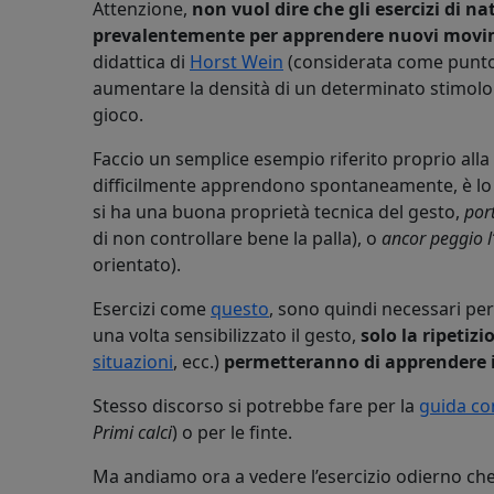
Attenzione,
non vuol dire che gli esercizi di n
prevalentemente per apprendere nuovi movim
didattica di
Horst Wein
(considerata come punto di
aumentare la densità di un determinato stimolo 
gioco.
Faccio un semplice esempio riferito proprio alla 
difficilmente apprendono spontaneamente, è l
si ha una buona proprietà tecnica del gesto,
por
di non controllare bene la palla), o
ancor peggio l
orientato).
Esercizi come
questo
, sono quindi necessari pe
una volta sensibilizzato il gesto,
solo la ripetizi
situazioni
, ecc.)
permetteranno di apprendere il
Stesso discorso si potrebbe fare per la
guida co
Primi calci
) o per le finte.
Ma andiamo ora a vedere l’esercizio odierno ch