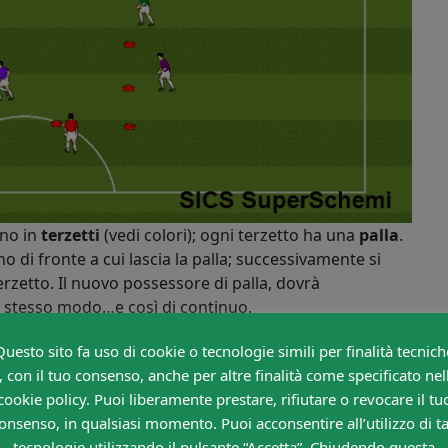
ano in
terzetti
(vedi colori); ogni terzetto ha una
palla
.
no di fronte a cui lascia la palla; successivamente si
erzetto. Il nuovo possessore di palla, dovrà
 stesso modo…e così di continuo.
a palla senza che questa tocchi altri palloni o
Questo sito fa uso di cookie o tecnologie simili per finalità tecnich
a propria squadra. Un calciatore di ogni terzetto, dovrà
, con il tuo consenso, anche per altre finalità come specificato nel
 punti.
cookie policy. Puoi liberamente prestare, rifiutare o revocare il tu
onsenso, in qualsiasi momento. Puoi acconsentire all’utilizzo di ta
tecnologie utilizzando il pulsante “Accetta”. Chiudendo questa