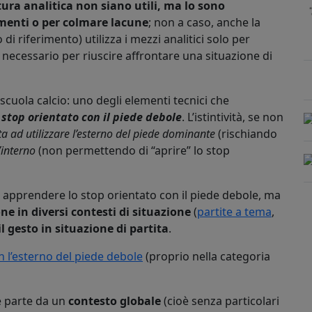
atura analitica non siano utili, ma lo sono
enti o per colmare lacune
; non a caso, anche la
 riferimento) utilizza i mezzi analitici solo per
necessario per riuscire affrontare una situazione di
scuola calcio: uno degli elementi tecnici che
o
stop orientato con il piede debole
. L’istintività, se non
ta ad utilizzare l’esterno del piede dominante
(rischiando
’interno
(non permettendo di “aprire” lo stop
r apprendere lo stop orientato con il piede debole, ma
one in diversi contesti di situazione
(
partite a tema
,
 gesto in situazione di partita
.
n l’esterno del piede debole
(proprio nella categoria
e parte da un
contesto globale
(cioè senza particolari