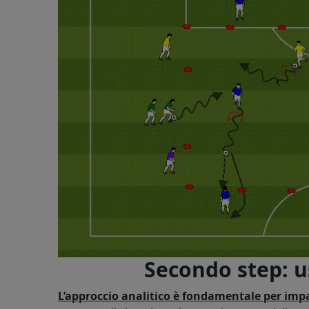
Secondo step: u
L’approccio analitico è fondamentale per impa