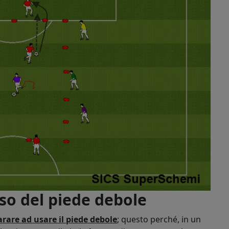
so del piede debole
rare ad usare il piede debole
; questo perché, in un