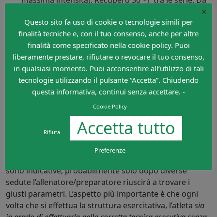
×
4 a 6 serie.
Questo sito fa uso di cookie o tecnologie simili per
Distanza: 10m.
finalità tecniche e, con il tuo consenso, anche per altre
È evidente che le strutture esercitative siano costruite
finalità come specificato nella cookie policy. Puoi
in maniera tale da effettuare balzi (siano essi in
liberamente prestare, rifiutare o revocare il tuo consenso,
elevazione o in estensione) di intensità non eccessiva,
in qualsiasi momento. Puoi acconsentire all’utilizzo di tali
perché il volume raggiunto può essere particolarmente
tecnologie utilizzando il pulsante “Accetta”. Chiudendo
elevato. Inoltre è consigliabile variare di serie in serie le
questa informativa, continui senza accettare. -
caratteristiche dei salti in maniera tale da dare un
Cookie Policy
aspetto multilaterale al mezzo allenante. Viste le brevi
Accetta tutto
pause tra ogni struttura di salti può essere considerato
Rifiuta
un’esercitazione
mista (che allena anche le componenti
metaboliche), con prevalenza dell’esplosività
. Le
Preferenze
indicazioni (N° giocatori, distanze, ecc.) sopra riportate
sono indicative; probabilmente solo dopo diverse
sedute l’allenatore/preparatore riuscirà a trovare i
giusti parametri. L’aspetto più importante è che ogni
volta che si effettua la struttura esercitativa, l’atleta
sia
in grado di effettuarla nella corretta tecnica esecutiva senza