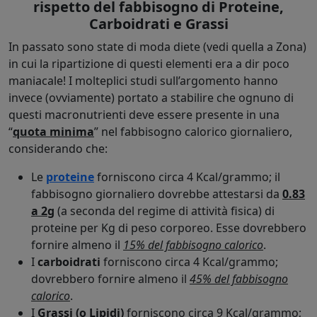
rispetto del fabbisogno di Proteine,
Carboidrati e Grassi
In passato sono state di moda diete (vedi quella a Zona)
in cui la ripartizione di questi elementi era a dir poco
maniacale! I molteplici studi sull’argomento hanno
invece (ovviamente) portato a stabilire che ognuno di
questi macronutrienti deve essere presente in una
“
quota minima
” nel fabbisogno calorico giornaliero,
considerando che:
Le
proteine
forniscono circa 4 Kcal/grammo; il
fabbisogno giornaliero dovrebbe attestarsi da
0.83
a 2g
(a seconda del regime di attività fisica) di
proteine per Kg di peso corporeo. Esse dovrebbero
fornire almeno il
15% del fabbisogno calorico
.
I
carboidrati
forniscono circa 4 Kcal/grammo;
dovrebbero fornire almeno il
45% del fabbisogno
calorico
.
I
Grassi (o Lipidi)
forniscono circa 9 Kcal/grammo;