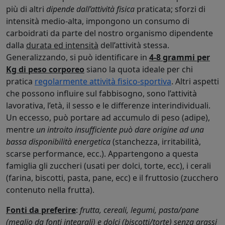
più di altri
dipende dall’attività fisica
praticata; sforzi di
intensità medio-alta, impongono un consumo di
carboidrati da parte del nostro organismo dipendente
dalla
durata ed intensità
dell’attività stessa.
Generalizzando, si può identificare in
4-8 grammi per
Kg di peso corporeo
siano la quota ideale per chi
pratica
regolarmente attività fisico-sportiva
. Altri aspetti
che possono influire sul fabbisogno, sono l’attività
lavorativa, l’età, il sesso e le differenze interindividuali.
Un eccesso, può portare ad accumulo di peso (adipe),
mentre
un introito insufficiente può dare origine ad una
bassa disponibilità energetica
(stanchezza, irritabilità,
scarse performance, ecc.). Appartengono a questa
famiglia gli zuccheri (usati per dolci, torte, ecc), i cerali
(farina, biscotti, pasta, pane, ecc) e il fruttosio (zucchero
contenuto nella frutta).
Fonti da preferire
:
frutta, cereali, legumi, pasta/pane
(meglio da fonti integrali) e dolci (biscotti/torte) senza grassi