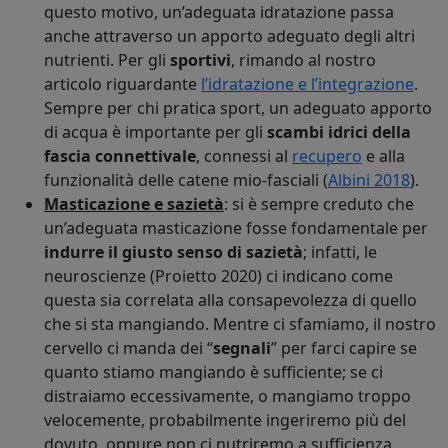
questo motivo, un’adeguata idratazione passa
anche attraverso un apporto adeguato degli altri
nutrienti. Per gli
sportivi
, rimando al nostro
articolo riguardante
l’idratazione e l’integrazione
.
Sempre per chi pratica sport, un adeguato apporto
di acqua è importante per gli
scambi idrici della
fascia connettivale
, connessi al
recupero
e alla
funzionalità delle catene mio-fasciali (
Albini 2018
).
Masticazione e sazietà
: si è sempre creduto che
un’adeguata masticazione fosse fondamentale per
indurre il giusto senso di sazietà
; infatti, le
neuroscienze (Proietto 2020) ci indicano come
questa sia correlata alla consapevolezza di quello
che si sta mangiando. Mentre ci sfamiamo, il nostro
cervello ci manda dei “
segnali
” per farci capire se
quanto stiamo mangiando è sufficiente; se ci
distraiamo eccessivamente, o mangiamo troppo
velocemente, probabilmente ingeriremo più del
dovuto, oppure non ci nutriremo a sufficienza.