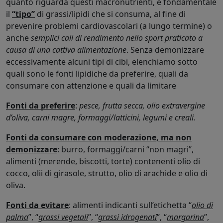
quanto riguarda questi macronutrienti, è fondamentale
il
“tipo”
di grassi/lipidi che si consuma, al fine di
prevenire problemi cardiovascolari (a lungo termine) o
anche
semplici cali di rendimento nello sport praticato a
causa di una cattiva alimentazione
. Senza demonizzare
eccessivamente alcuni tipi di cibi, elenchiamo sotto
quali sono le fonti lipidiche da preferire, quali da
consumare con attenzione e quali da limitare
Fonti da preferire
:
pesce, frutta secca, olio extravergine
d’oliva, carni magre, formaggi/latticini, legumi e creali
.
Fonti da consumare con moderazione, ma non
demonizzare
: burro, formaggi/carni “non magri”,
alimenti (merende, biscotti, torte) contenenti olio di
cocco, olii di girasole, strutto, olio di arachide e olio di
oliva.
Fonti da evitare
: alimenti indicanti sull’etichetta “
olio di
palma
”, “
grassi vegetali
”, “
grassi idrogenati
”, “
margarina
”,