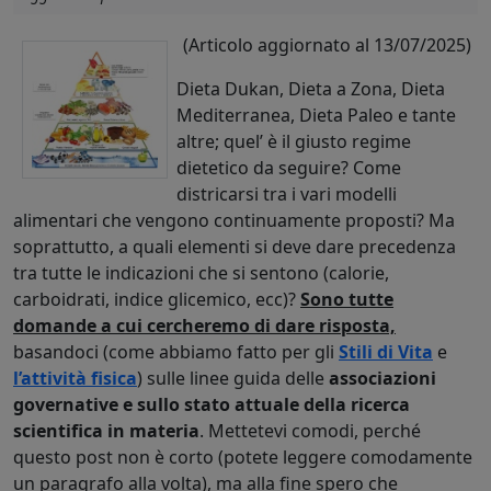
(Articolo aggiornato al 13/07/2025)
Dieta Dukan, Dieta a Zona, Dieta
Mediterranea, Dieta Paleo e tante
altre; quel’ è il giusto regime
dietetico da seguire? Come
districarsi tra i vari modelli
alimentari che vengono continuamente proposti? Ma
soprattutto, a quali elementi si deve dare precedenza
tra tutte le indicazioni che si sentono (calorie,
carboidrati, indice glicemico, ecc)?
Sono tutte
domande a cui cercheremo di dare risposta,
basandoci (come abbiamo fatto per gli
Stili di Vita
e
l’attività fisica
) sulle linee guida delle
associazioni
governative e sullo stato attuale della ricerca
scientifica in materia
. Mettetevi comodi, perché
questo post non è corto (potete leggere comodamente
un paragrafo alla volta), ma alla fine spero che