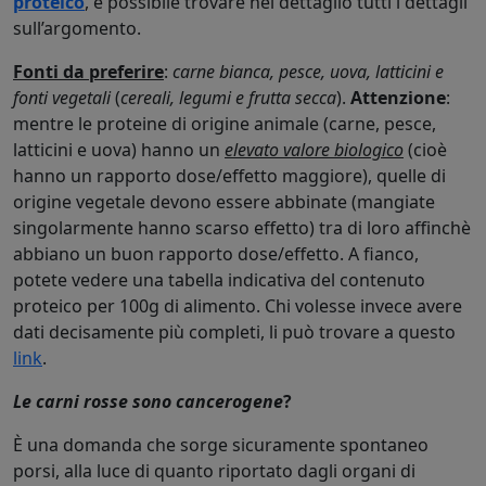
proteico
, è possibile trovare nel dettaglio tutti i dettagli
sull’argomento.
Fonti da preferire
:
carne bianca, pesce, uova, latticini e
fonti vegetali
(
cereali, legumi e frutta secca
).
Attenzione
:
mentre le proteine di origine animale (carne, pesce,
latticini e uova) hanno un
elevato valore biologico
(cioè
hanno un rapporto dose/effetto maggiore), quelle di
origine vegetale devono essere abbinate (mangiate
singolarmente hanno scarso effetto) tra di loro affinchè
abbiano un buon rapporto dose/effetto. A fianco,
potete vedere una tabella indicativa del contenuto
proteico per 100g di alimento. Chi volesse invece avere
dati decisamente più completi, li può trovare a questo
link
.
Le carni rosse sono cancerogene
?
È una domanda che sorge sicuramente spontaneo
porsi, alla luce di quanto riportato dagli organi di