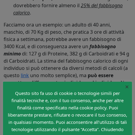
dovrebbero fornire almeno il
25% del fabbisogno
calorico
.
Facciamo ora un esempio: un adulto di 40 anni,
maschio, di 70 Kg di peso, che pratica 3 ore di attività
fisica a settimana, potrebbe avere un fabbisogno di
3400 Kcal, e di conseguenza avere un
fabbisogno
minimo
di: 127 g di Proteine, 382 g di Carboidrati e 94 g
di Carboidrati. La stima del fabbisogno calorico di ogni
individuo si può ottenere da diversi metodi di calcoli (a
questo
link
uno molto semplice), ma
può essere
soggetto a differenze tra individuo ed individuo
. Non
×
ci dilunghiamo ulteriormente su questo aspetto; chi
Questo sito fa uso di cookie o tecnologie simili per
volesse approfondire l’argomento consigliamo il
primo
finalità tecniche e, con il tuo consenso, anche per altre
dei 3 libri di Roberto Albanesi sull’alimentazione
.
finalità come specificato nella cookie policy. Puoi
Vediamo ora i macronutrienti nel dettaglio.
liberamente prestare, rifiutare o revocare il tuo consenso,
in qualsiasi momento. Puoi acconsentire all’utilizzo di tali
PROTEINE
tecnologie utilizzando il pulsante “Accetta”. Chiudendo
Tra le varie