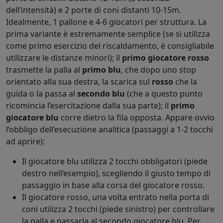
dell’intensità) e 2 porte di coni distanti 10-15m.
Idealmente, 1 pallone e 4-6 giocatori per struttura. La
prima variante è estremamente semplice (se si utilizza
come primo esercizio del riscaldamento, è consigliabile
utilizzare le distanze minori); il
primo giocatore rosso
trasmette la palla al
primo blu
, che dopo uno stop
orientato alla sua destra, la scarica sul
rosso
che la
guida o la passa al
secondo blu
(che a questo punto
ricomincia l’esercitazione dalla sua parte); il
primo
giocatore blu
corre dietro la fila opposta. Appare ovvio
l’obbligo dell’esecuzione analitica (passaggi a 1-2 tocchi
ad aprire):
Il giocatore blu utilizza 2 tocchi obbligatori (piede
destro nell’esempio), scegliendo il giusto tempo di
passaggio in base alla corsa del giocatore rosso.
Il giocatore rosso, una volta entrato nella porta di
coni utilizza 2 tocchi (piede sinistro) per controllare
la palla e passarla al secondo giocatore blu. Per