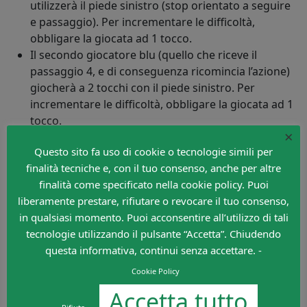
utilizzerà il piede sinistro (stop orientato a seguire
e passaggio). Per incrementare le difficoltà,
obbligare la giocata ad 1 tocco.
Il secondo giocatore blu (quello che riceve il
passaggio 4, e di conseguenza ricomincia l’azione)
giocherà a 2 tocchi con il piede sinistro. Per
incrementare le difficoltà, obbligare la giocata ad 1
tocco.
×
L’esercitazione dovrà essere eseguita per metà su un
Questo sito fa uso di cookie o tecnologie simili per
lato della struttura e per metà sull’altro.
finalità tecniche e, con il tuo consenso, anche per altre
finalità come specificato nella cookie policy. Puoi
liberamente prestare, rifiutare o revocare il tuo consenso,
in qualsiasi momento. Puoi acconsentire all’utilizzo di tali
VARIANTE 3
tecnologie utilizzando il pulsante “Accetta”. Chiudendo
questa informativa, continui senza accettare. -
Cookie Policy
Accetta tutto