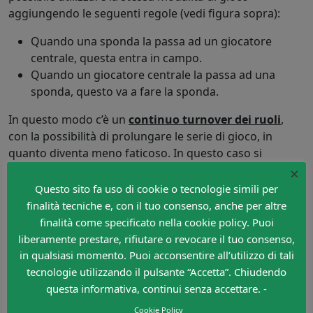
aggiungendo le seguenti regole (vedi figura sopra):
Quando una sponda la passa ad un giocatore
centrale, questa entra in campo.
Quando un giocatore centrale la passa ad una
sponda, questo va a fare la sponda.
In questo modo c’è un
continuo turnover dei ruoli
,
con la possibilità di prolungare le serie di gioco, in
quanto diventa meno faticoso. In questo caso si
utilizzeranno 5 giocatori per gruppo e la giocata d’inizio
×
(per evitare confusione) deve prevedere
2 giocatori
Questo sito fa uso di cookie o tecnologie simili per
(sponde) sulla palla
.
finalità tecniche e, con il tuo consenso, anche per altre
finalità come specificato nella cookie policy. Puoi
liberamente prestare, rifiutare o revocare il tuo consenso,
in qualsiasi momento. Puoi acconsentire all’utilizzo di tali
tecnologie utilizzando il pulsante “Accetta”. Chiudendo
questa informativa, continui senza accettare. -
Cookie Policy