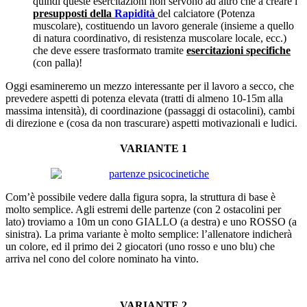
quindi queste esercitazioni non servono ad altro che a creare i
presupposti della
Rapidità
del calciatore (Potenza
muscolare), costituendo un lavoro generale (insieme a quello
di natura coordinativo, di resistenza muscolare locale, ecc.)
che deve essere trasformato tramite
esercitazioni specifiche
(con palla)!
Oggi esamineremo un mezzo interessante per il lavoro a secco, che
prevedere aspetti di potenza elevata (tratti di almeno 10-15m alla
massima intensità), di coordinazione (passaggi di ostacolini), cambi
di direzione e (cosa da non trascurare) aspetti motivazionali e ludici.
VARIANTE 1
Com’è possibile vedere dalla figura sopra, la struttura di base è
molto semplice. Agli estremi delle partenze (con 2 ostacolini per
lato) troviamo a 10m un cono GIALLO (a destra) e uno ROSSO (a
sinistra). La prima variante è molto semplice: l’allenatore indicherà
un colore, ed il primo dei 2 giocatori (uno rosso e uno blu) che
arriva nel cono del colore nominato ha vinto.
VARIANTE 2