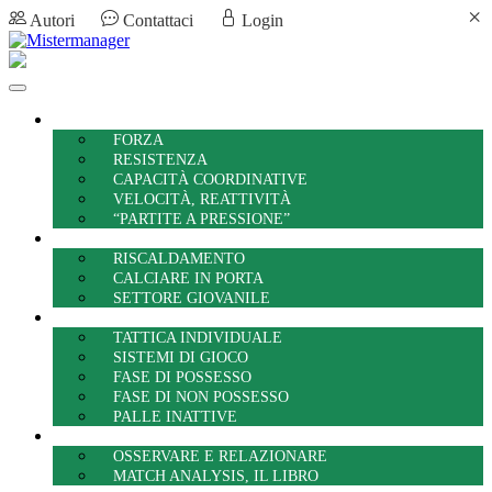
×
Autori
Contattaci
Login
PREPARAZIONE ATLETICA
FORZA
RESISTENZA
CAPACITÀ COORDINATIVE
VELOCITÀ, REATTIVITÀ
“PARTITE A PRESSIONE”
TECNICA
RISCALDAMENTO
CALCIARE IN PORTA
SETTORE GIOVANILE
TATTICA
TATTICA INDIVIDUALE
SISTEMI DI GIOCO
FASE DI POSSESSO
FASE DI NON POSSESSO
PALLE INATTIVE
MATCH ANALYSIS, TEAM REPORT
OSSERVARE E RELAZIONARE
MATCH ANALYSIS, IL LIBRO