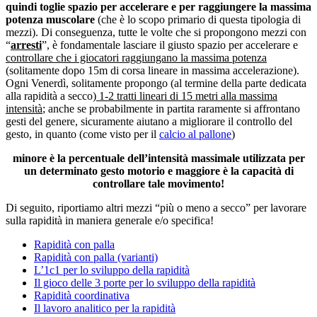
quindi toglie spazio per accelerare e per raggiungere la massima
potenza muscolare
(che è lo scopo primario di questa tipologia di
mezzi). Di conseguenza, tutte le volte che si propongono mezzi con
“
arresti
”, è fondamentale lasciare il giusto spazio per accelerare e
controllare che i giocatori raggiungano la massima potenza
(solitamente dopo 15m di corsa lineare in massima accelerazione).
Ogni Venerdì, solitamente propongo (al termine della parte dedicata
alla rapidità a secco
) 1-2 tratti lineari di 15 metri alla massima
intensità
; anche se probabilmente in partita raramente si affrontano
gesti del genere, sicuramente aiutano a migliorare il controllo del
gesto, in quanto (come visto per il
calcio al pallone
)
minore è la percentuale dell’intensità massimale utilizzata per
un determinato gesto motorio e maggiore è la capacità di
controllare tale movimento!
Di seguito, riportiamo altri mezzi “più o meno a secco” per lavorare
sulla rapidità in maniera generale e/o specifica!
Rapidità con palla
Rapidità con palla (varianti)
L’1c1 per lo sviluppo della rapidità
Il gioco delle 3 porte per lo sviluppo della rapidità
Rapidità coordinativa
Il lavoro analitico per la rapidità