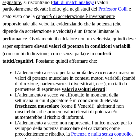
segnature
, si riscontrano (
dati di match analisys
) valori
particolarmente elevati; inoltre gia negli studi del
P
rofessor C
olli
è
stato visto che la
capacità di accelerazione è inversamente
proporzionale alla velocità
, evidenziando che la potenza (che
dipende da accelerazione e velocità) è un fattore limitante la
performance. Ovviamente il calciatore non un velocista, quindi deve
saper esprimere
elevati valori di potenza in condizioni variabili
(con cambi di direzione, con e senza palla) e in
contesti
tattici/cognitivi
. Possiamo quindi affermare che:
L’allenamento a secco per la rapidità deve ricercare i massimi
valori di potenza muscolare in contesti motori variabili (cambi
di direzione, partenze/arresti diversificati, ecc.), ma tali da
permettere di esprimere
valori assoluti elevati
!
L’allenamento a secco va affrontato in momenti della
settimana in cui il giocatore è in condizioni di elevata
freschezza muscolare
(come il Venerdì), altrimenti non
riuscirebbe ad esprimere valori elevati di potenza e/o
aumenterebbe il rischio di infortuni.
L’allenamento a secco non rappresenta l’unico mezzo per lo
sviluppo della potenza muscolare del calciatore; come
precedentemente ribadito, la
Potenza è nulla senza controllo
,