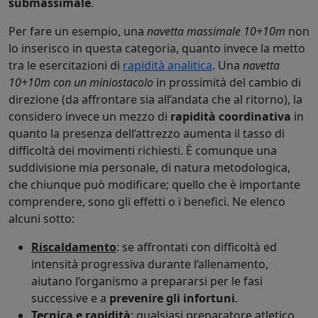
submassimale
.
Per fare un esempio, una
navetta massimale 10+10m
non
lo inserisco in questa categoria, quanto invece la metto
tra le esercitazioni di
rapidità analitica
. Una
navetta
10+10m con un miniostacolo
in prossimità del cambio di
direzione (da affrontare sia all’andata che al ritorno), la
considero invece un mezzo di
rapidità coordinativa
in
quanto la presenza dell’attrezzo aumenta il tasso di
difficoltà dei movimenti richiesti. È comunque una
suddivisione mia personale, di natura metodologica,
che chiunque può modificare; quello che è importante
comprendere, sono gli effetti o i benefici. Ne elenco
alcuni sotto:
Riscaldamento
: se affrontati con difficoltà ed
intensità progressiva durante l’allenamento,
aiutano l’organismo a prepararsi per le fasi
successive e a
prevenire gli infortuni
.
Tecnica e rapidità
: qualsiasi preparatore atletico