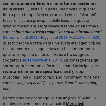
con un numero inferiore di infortuni ai posteriori
della coscia
. Questa è in parte una novità in quanto
fino a poco tempo fa si era convinti che gli “allunghi”
fossero la causa principale delle lesioni a questo
gruppo muscolare. Oggi invece si tende ad affermare
come
siano allo stesso tempo “la causa e la soluzione”
(
Edouard et al 2019
,
Hegyi et al 2019
,
McCall et al 2020
);
questo perché è stata vista un’elevata eterogenicità del
reclutamento dei singoli muscoli che compongono
questo comparto dell’arto inferiore tra soggetto e
soggetto (
Higashihara et al 2017
). Di conseguenza gli
sprint rappresentano le forme allenanti principali per
reclutare in maniera specifica
questi gruppi
muscolari, più di quanto facciano movimenti funzionali
come il
single leg deadlift
, l’
hip trust
, il
nordic hamstring
,
ecc.
Personalmente propongo gli
sprint
(tra i 30-40m) in
maniera estremamente graduale il
Mercoledì