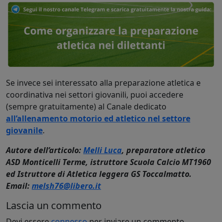
Se invece sei interessato alla preparazione atletica e
coordinativa nei settori giovanili, puoi accedere
(sempre gratuitamente) al Canale dedicato
all’allenamento motorio ed atletico nel settore
giovanile
.
Autore dell’articolo:
Melli Luca
, preparatore atletico
ASD Monticelli Terme, istruttore Scuola Calcio MT1960
ed Istruttore di Atletica leggera GS Toccalmatto.
Email:
melsh76@libero.it
Lascia un commento
Devi essere
connesso
per inviare un commento.