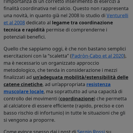
l’importanza di un corretto inserimento di esercizi a
finalità coordinativa nel calcio. Questo non rappresenta
una novità, in quanto già nel 2008 lo studio di
Venturelli
et al 2008
dedicato al
legame tra coordinazione
tecnica e rapidità
permise di comprenderne i
potenziali benefici.
Quello che sappiamo oggi, è che non bastano semplici
esercitazioni con la “scaletta” (
Padròn-Cabo et al 2020
),
ma è necessario un organizzato approccio
metodologico, che tenda in considerazione i mezzi
finalizzati ad
un’adeguata mobilità/estensibilità delle
catene cinetiche
, ad un’appropriata
resistenza
muscolare locale
, ma soprattutto ad una capacità di
controllo dei movimenti (
coordinazione
) che permetta
al calciatore di essere efficiente (rapido, preciso e con
basso rischio di infortunio) in tutte le situazioni che gli
si vengono a proporre.
Come evince spesso dai i post di
Sergio Rossi
su