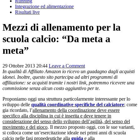
Running
Integrazione ed alimentazione
Risultati live
Mezzi di allenamento per la
scuola calcio: “Da meta a
meta”
29 Ottobre 2013 20:44
Leave a Comment
In qualità di Affiliato Amazon io ricevo un guadagno dagli acquisti
idonei. Inoltre, questo sito partecipa ad altri programmi di
affiliazione: se acquisti tramite i nostri link, potremmo ricevere una
commissione senza alcun costo aggiuntivo per te.
Proponiamo oggi una struttura particolarmente interessante per lo
sviluppo delle
qualità coordinative specifiche del calciatore
; come
gia ricordato, l’
allenamento della coordinazione deve essere
specifico alla disciplina in cui è inserita e deve tenere in
considerazione del senso dello sviluppo dell’agilità, del senso del
movimento e del gioco
. Il mezzo proposto oggi, con le sue varianti,
si colloca come un’esercitazione ideale nei primi anni di scuola
calcio nelle fasi propedeutiche alla
guida
e alla