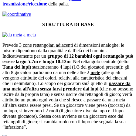
trasmissione/ricezione
della palla.
STRUTTURA DI BASE
Prevede
3 zone rettangolari adiacenti
di dimensioni analoghe; le
misure dipendono dalla quantità e dall’età dei bambini.
Indicativamente per un
gruppo di 12 bambini ogni rettangolo può
essere largo 5-7m e lungo 10-12m
. Nel rettangolo centrale (detto
Tana dei lupi
) stazioneranno 4 lupi (1/3 dei giocatori presenti); gli
altri 8 giocatori partiranno da una delle altre 2
mete
(alle quali
vengono attribuite dei colori, relativi alla caratteristica dei cinesini
che li delimitano). Lo scopo dei giocatori sarà quello di
passare da
una meta all’altra senza farsi prendere dai lupi
(che non possono
uscire dalla propria tana) e senza uscire dai rettangoli di gioco; verrà
attribuito un punto ogni volta che si riesce a passare da una meta
all’altra senza essere presi. Se un giocatore viene preso (toccato) da
un lupo, si invertono i 2 ruoli (il giocatore diventa lupo e il lupo
diventa giocatore). Stessa cosa avviene se un giocatore esce dai
rettangoli di gioco; si cambia ruolo con il lupo che segnala la sua
“infrazione”.