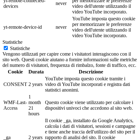
yt-remote-connected-
per memorizzare le preferenze
never
devices
video dell'utente utilizzando il
video YouTube incorporato.
YouTube imposta questo cookie
per memorizzare le preferenze
yt-remote-device-id
never
video dell'utente utilizzando il
video YouTube incorporato.
Statistiche
Statistiche
Vengono utilizzati per capire come i visitatori interagiscono con il
sito web. Questi cookie aiutano a fornire informazioni sulle metriche
del numero di visitatori, frequenza di rimbalzo, fonte di traffico, ecc.
Cookie
Durata
Descrizione
YouTube imposta questo cookie tramite i
CONSENT
2 years
video di YouTube incorporati e registra dati
statistici anonimi.
1
WMF-Last-
month
Questo cookie viene utilizzato per calcolare i
Access
21
dispositivi univoci che accedono al sito web.
hours
Il cookie _ga, installato da Google Analytics,
calcola i dati di visitatori, sessioni e campagne
e tiene anche traccia dell'utilizzo del sito per il
_ga
2 years
rapporto di analisi del sito. Il cookie