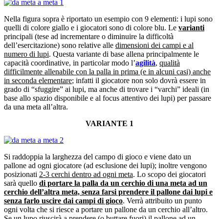
Nella figura sopra è riportato un esempio con 9 elementi: i lupi sono
quelli di colore giallo e i giocatori sono di colore blu. Le
varianti
principali (tese ad incrementare o diminuire la difficoltà
dell’esercitazione) sono relative alle
dimensioni dei campi e al
numero di lupi
. Questa variante di base allena principalmente le
capacità coordinative, in particolar modo l’
agilità
,
qualità
difficilmente allenabile con la palla in prima (e in alcuni casi) anche
in seconda elementare
; infatti il giocatore non solo dovrà essere in
grado di “sfuggire” ai lupi, ma anche di trovare i “varchi” ideali (in
base allo spazio disponibile e al focus attentivo dei lupi) per passare
da una meta all’altra.
VARIANTE 1
Si raddoppia la larghezza del campo di gioco e viene dato un
pallone ad ogni giocatore (ad esclusione dei lupi); inoltre vengono
posizionati
2-3 cerchi dentro ad ogni meta
. Lo scopo dei giocatori
sarà quello
di portare la palla da un cerchio di una meta ad un
cerchio dell’altra meta, senza farsi prendere il pallone dai lupi e
senza farlo uscire dai campi di gioco
. Verrà attribuito un punto
ogni volta che si riesce a portare un pallone da un cerchio all’altro.
Se un lupo riuscirà a prendere (o buttare fuori) il pallone ad un