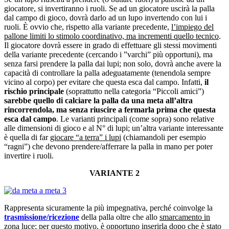
giocatore, si invertiranno i ruoli. Se ad un giocatore uscirà la palla
dal campo di gioco, dovrà darlo ad un lupo invertendo con lui i
ruoli. È ovvio che, rispetto alla variante precedente,
l’impiego del
pallone limiti lo stimolo coordinativo, ma incrementi quello tecnico
.
Il giocatore dovrà essere in grado di effettuare gli stessi movimenti
della variante precedente (cercando i ”varchi” più opportuni), ma
senza farsi prendere la palla dai lupi; non solo, dovrà anche avere la
capacità di controllare la palla adeguatamente (tenendola sempre
vicino al corpo) per evitare che questa esca dal campo. Infatti,
il
rischio principale
(soprattutto nella categoria “Piccoli amici”)
sarebbe quello di calciare la palla da una meta all’altra
rincorrendola, ma senza riuscire a fermarla prima che questa
esca dal campo
. Le varianti principali (come sopra) sono relative
alle dimensioni di gioco e al N° di lupi; un’altra variante interessante
è quella di far
giocare “a terra” i lupi
(chiamandoli per esempio
“ragni”) che devono prendere/afferrare la palla in mano per poter
invertire i ruoli.
VARIANTE 2
Rappresenta sicuramente la più impegnativa, perché coinvolge la
trasmissione/ricezione
della palla oltre che allo
smarcamento in
zona luce
; per questo motivo, è opportuno inserirla dopo che è stato