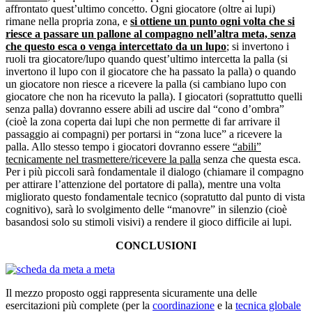
affrontato quest’ultimo concetto. Ogni giocatore (oltre ai lupi)
rimane nella propria zona, e
si ottiene un punto ogni volta che si
riesce a passare un pallone al compagno nell’altra meta, senza
che questo esca o venga intercettato da un lupo
; si invertono i
ruoli tra giocatore/lupo quando quest’ultimo intercetta la palla (si
invertono il lupo con il giocatore che ha passato la palla) o quando
un giocatore non riesce a ricevere la palla (si cambiano lupo con
giocatore che non ha ricevuto la palla). I giocatori (soprattutto quelli
senza palla) dovranno essere abili ad uscire dal “cono d’ombra”
(cioè la zona coperta dai lupi che non permette di far arrivare il
passaggio ai compagni) per portarsi in “zona luce” a ricevere la
palla. Allo stesso tempo i giocatori dovranno essere
“abili”
tecnicamente nel trasmettere/ricevere la palla
senza che questa esca.
Per i più piccoli sarà fondamentale il dialogo (chiamare il compagno
per attirare l’attenzione del portatore di palla), mentre una volta
migliorato questo fondamentale tecnico (sopratutto dal punto di vista
cognitivo), sarà lo svolgimento delle “manovre” in silenzio (cioè
basandosi solo su stimoli visivi) a rendere il gioco difficile ai lupi.
CONCLUSIONI
Il mezzo proposto oggi rappresenta sicuramente una delle
esercitazioni più complete (per la
coordinazione
e la
tecnica globale