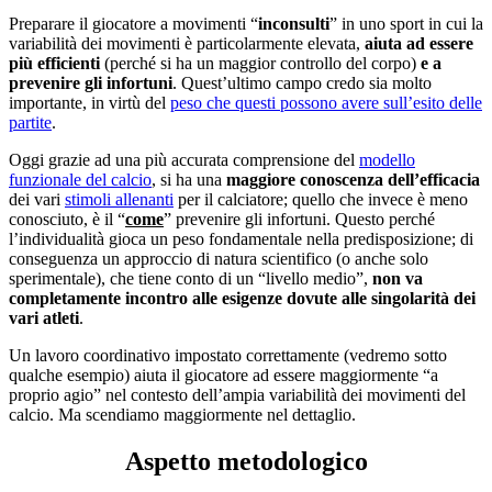
Preparare il giocatore a movimenti “
inconsulti
” in uno sport in cui la
variabilità dei movimenti è particolarmente elevata,
aiuta ad essere
più efficienti
(perché si ha un maggior controllo del corpo)
e a
prevenire gli infortuni
. Quest’ultimo campo credo sia molto
importante, in virtù del
peso che questi possono avere sull’esito delle
partite
.
Oggi grazie ad una più accurata comprensione del
modello
funzionale del calcio
, si ha una
maggiore conoscenza dell’efficacia
dei vari
stimoli allenanti
per il calciatore; quello che invece è meno
conosciuto, è il “
come
” prevenire gli infortuni. Questo perché
l’individualità gioca un peso fondamentale nella predisposizione; di
conseguenza un approccio di natura scientifico (o anche solo
sperimentale), che tiene conto di un “livello medio”,
non va
completamente incontro alle esigenze dovute alle singolarità dei
vari atleti
.
Un lavoro coordinativo impostato correttamente (vedremo sotto
qualche esempio) aiuta il giocatore ad essere maggiormente “a
proprio agio” nel contesto dell’ampia variabilità dei movimenti del
calcio. Ma scendiamo maggiormente nel dettaglio.
Aspetto metodologico