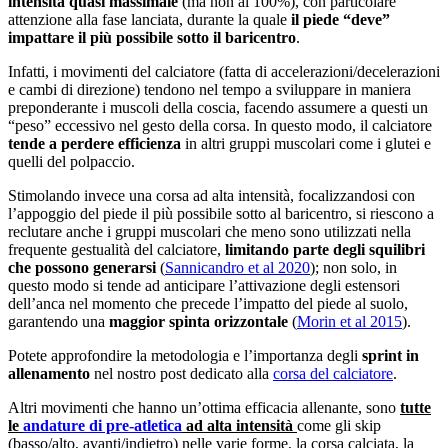
intensità quasi massimale
(ma non al 100%), con particolare
attenzione alla fase lanciata, durante la quale
il piede “deve”
impattare il più possibile sotto il baricentro
.
Infatti, i movimenti del calciatore (fatta di accelerazioni/decelerazioni
e cambi di direzione) tendono nel tempo a sviluppare in maniera
preponderante i muscoli della coscia, facendo assumere a questi un
“peso” eccessivo nel gesto della corsa. In questo modo, il calciatore
tende a perdere efficienza
in altri gruppi muscolari come i glutei e
quelli del polpaccio.
Stimolando invece una corsa ad alta intensità, focalizzandosi con
l’appoggio del piede il più possibile sotto al baricentro, si riescono a
reclutare anche i gruppi muscolari che meno sono utilizzati nella
frequente gestualità del calciatore,
limitando parte degli squilibri
che possono generarsi
(
Sannicandro et al 2020
); non solo, in
questo modo si tende ad anticipare l’attivazione degli estensori
dell’anca nel momento che precede l’impatto del piede al suolo,
garantendo una
maggior spinta orizzontale
(
Morin et al 2015
).
Potete approfondire la metodologia e l’importanza degli
sprint in
allenamento
nel nostro post dedicato alla
corsa del calciatore
.
Altri movimenti che hanno un’ottima efficacia allenante, sono
tutte
le
andature di pre-atletica
ad alta intensità
come gli skip
(basso/alto, avanti/indietro) nelle varie forme, la corsa calciata, la