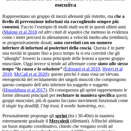
esecutiva
Rappresentano un gruppo di mezzi allenanti più ristretto, ma
che a
livello di prevenzione infortuni sta raccogliendo sempre più
consensi
. Faccio l’esempio di molti studi usciti in questi ultimi anni
(
Malone et al 2018
ed altri citati di seguito
) che mettono in evidenza
come i metri percorsi in allenamento a velocità medio-alta (rettilinei),
se progressivamente dosati,
sono correlati con un numero
inferiore di infortuni ai posteriori della coscia
. Questa è in parte
una novità in quanto fino a poco tempo fa si era convinti che gli
“allunghi” fossero la causa principale delle lesioni a questo gruppo
muscolare. Oggi invece si tende ad affermare come
siano allo stesso
tempo “la causa e la soluzione”
(
Edouard et al 2019
,
Hegyi et al
2019
,
McCall et al 2020
); questo perché è stata vista un’elevata
eterogenicità del reclutamento dei singoli muscoli che compongono
questo comparto dell’arto inferiore tra soggetto e soggetto
(
Higashihara et al 2017
). Di conseguenza gli sprint rappresentano le
forme allenanti principali per
reclutare in maniera specifica
questi
gruppi muscolari, più di quanto facciano movimenti funzionali come
il
single leg deadlift
, l’
hip trust
, il
nordic hamstring
, ecc.
Personalmente propongo gli
sprint
(tra i 30-40m) in maniera
estremamente graduale il
Mercoledì
(dilettanti). Affinchè abbiano
un buon impatto coordinativo, chiedo che vengano svolti ad