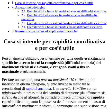
Cosa si intende per rapidità coordinativa e per cos’è utile
Aspetto metodologico
Esercitazioni a bassa intensità ed elevata difficoltà esecutiva
Esercitazioni ad elevata intensità ed elevata difficoltà
esecutiva
Esercitazioni ad elevata intensità e bassa difficoltà esecutiva
Esercitazioni a bassa intensità e bassa difficoltà esecutiva
Riassunto conclusivo ed applicazioni pratiche
Cosa si intende per rapidità coordinativa
e per cos’è utile
Personalmente utilizzo questo termine per tutte quelle
esercitazioni
specifiche a secco in cui la complessità (difficoltà motoria) dei
movimenti richiesti è elevata, e vengono svolti a livello
massimale o submassimale
.
Per fare un esempio, una
navetta massimale 10+10m
non lo
inserisco in questa categoria, quanto invece la metto tra le
esercitazioni di
rapidità analitica
. Una
navetta 10+10m con un
miniostacolo
in prossimità del cambio di direzione (da affrontare sia
all’andata che al ritorno), la considero invece un mezzo di
rapidità
coordinativa
in quanto la presenza dell’attrezzo aumenta il tasso di
difficoltà dei movimenti richiesti. È comunque una suddivisione mia