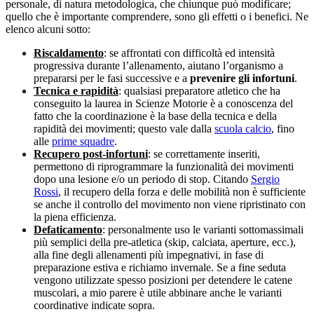
personale, di natura metodologica, che chiunque può modificare;
quello che è importante comprendere, sono gli effetti o i benefici. Ne
elenco alcuni sotto:
Riscaldamento
: se affrontati con difficoltà ed intensità
progressiva durante l’allenamento, aiutano l’organismo a
prepararsi per le fasi successive e a
prevenire gli infortuni
.
Tecnica e rapidità
: qualsiasi preparatore atletico che ha
conseguito la laurea in Scienze Motorie è a conoscenza del
fatto che la coordinazione è la base della tecnica e della
rapidità dei movimenti; questo vale dalla
scuola calcio
, fino
alle
prime squadre
.
Recupero post-infortuni
: se correttamente inseriti,
permettono di riprogrammare la funzionalità dei movimenti
dopo una lesione e/o un periodo di stop. Citando
Sergio
Rossi
, il recupero della forza e delle mobilità non è sufficiente
se anche il controllo del movimento non viene ripristinato con
la piena efficienza.
Defaticamento
: personalmente uso le varianti sottomassimali
più semplici della pre-atletica (skip, calciata, aperture, ecc.),
alla fine degli allenamenti più impegnativi, in fase di
preparazione estiva e richiamo invernale. Se a fine seduta
vengono utilizzate spesso posizioni per detendere le catene
muscolari, a mio parere è utile abbinare anche le varianti
coordinative indicate sopra.