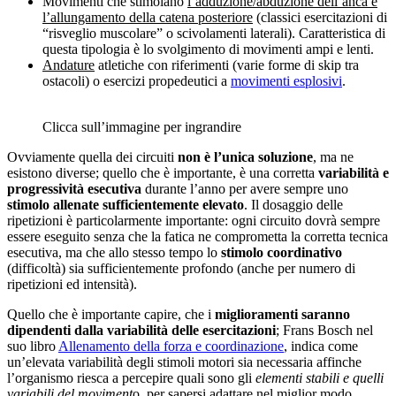
Movimenti che stimolano
l’adduzione/abduzione dell’anca e
l’allungamento della catena posteriore
(classici esercitazioni di
“risveglio muscolare” o scivolamenti laterali). Caratteristica di
questa tipologia è lo svolgimento di movimenti ampi e lenti.
Andature
atletiche con riferimenti (varie forme di skip tra
ostacoli) o esercizi propedeutici a
movimenti esplosivi
.
Clicca sull’immagine per ingrandire
Ovviamente quella dei circuiti
non è l’unica soluzione
, ma ne
esistono diverse; quello che è importante, è una corretta
variabilità e
progressività esecutiva
durante l’anno per avere sempre uno
stimolo allenate sufficientemente elevato
. Il dosaggio delle
ripetizioni è particolarmente importante: ogni circuito dovrà sempre
essere eseguito senza che la fatica ne comprometta la corretta tecnica
esecutiva, ma che allo stesso tempo lo
stimolo coordinativo
(difficoltà) sia sufficientemente profondo (anche per numero di
ripetizioni ed intensità).
Quello che è importante capire, che i
miglioramenti saranno
dipendenti dalla variabilità delle esercitazioni
; Frans Bosch nel
suo libro
Allenamento della forza e coordinazione
, indica come
un’elevata variabilità degli stimoli motori sia necessaria affinche
l’organismo riesca a percepire quali sono gli
elementi stabili e quelli
variabili del moviment
o, per sapersi adattare nel miglior modo