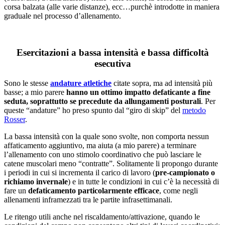
corsa balzata (alle varie distanze), ecc…purchè introdotte in maniera
graduale nel processo d’allenamento.
Esercitazioni a bassa intensità e bassa difficoltà
esecutiva
Sono le stesse
andature atletiche
citate sopra, ma ad intensità più
basse; a mio parere
hanno un ottimo impatto defaticante a fine
seduta, soprattutto se precedute da allungamenti posturali
. Per
queste “andature” ho preso spunto dal “giro di skip” del
metodo
Rosser
.
La bassa intensità con la quale sono svolte, non comporta nessun
affaticamento aggiuntivo, ma aiuta (a mio parere) a terminare
l’allenamento con uno stimolo coordinativo che può lasciare le
catene muscolari meno “contratte”. Solitamente li propongo durante
i periodi in cui si incrementa il carico di lavoro (
pre-campionato o
richiamo invernale
) e in tutte le condizioni in cui c’è la necessità di
fare un
defaticamento particolarmente efficace
, come negli
allenamenti inframezzati tra le partite infrasettimanali.
Le ritengo utili anche nel riscaldamento/attivazione, quando le