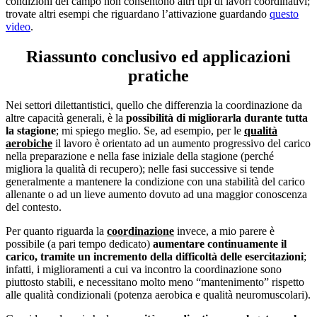
condizioni del campo non consentono altri tipi di lavori coordinativi;
trovate altri esempi che riguardano l’attivazione guardando
questo
video
.
Riassunto conclusivo ed applicazioni
pratiche
Nei settori dilettantistici, quello che differenzia la coordinazione da
altre capacità generali, è la
possibilità di migliorarla durante tutta
la stagione
; mi spiego meglio. Se, ad esempio, per le
qualità
aerobiche
il lavoro è orientato ad un aumento progressivo del carico
nella preparazione e nella fase iniziale della stagione (perché
migliora la qualità di recupero); nelle fasi successive si tende
generalmente a mantenere la condizione con una stabilità del carico
allenante o ad un lieve aumento dovuto ad una maggior conoscenza
del contesto.
Per quanto riguarda la
coordinazione
invece, a mio parere è
possibile (a pari tempo dedicato)
aumentare continuamente il
carico, tramite un incremento della difficoltà delle esercitazioni
;
infatti, i miglioramenti a cui va incontro la coordinazione sono
piuttosto stabili, e necessitano molto meno “mantenimento” rispetto
alle qualità condizionali (potenza aerobica e qualità neuromuscolari).