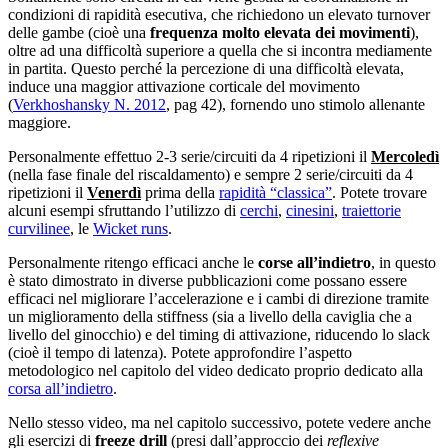
condizioni di rapidità esecutiva, che richiedono un elevato turnover
delle gambe (cioè una
frequenza molto elevata dei movimenti
),
oltre ad una difficoltà superiore a quella che si incontra mediamente
in partita. Questo perché la percezione di una difficoltà elevata,
induce una maggior attivazione corticale del movimento
(
Verkhoshansky N. 2012
, pag 42), fornendo uno stimolo allenante
maggiore.
Personalmente effettuo 2-3 serie/circuiti da 4 ripetizioni il
Mercoledì
(nella fase finale del riscaldamento) e sempre 2 serie/circuiti da 4
ripetizioni il
Venerdì
prima della
rapidità “classica”
. Potete trovare
alcuni esempi sfruttando l’utilizzo di
cerchi
,
cinesini
,
traiettorie
curvilinee
, le
Wicket runs
.
Personalmente ritengo efficaci anche le
corse all’indietro
, in questo
è stato dimostrato in diverse pubblicazioni come possano essere
efficaci nel migliorare l’accelerazione e i cambi di direzione tramite
un miglioramento della stiffness (sia a livello della caviglia che a
livello del ginocchio) e del timing di attivazione, riducendo lo slack
(cioè il tempo di latenza). Potete approfondire l’aspetto
metodologico nel capitolo del video dedicato proprio dedicato alla
corsa all’indietro
.
Nello stesso video, ma nel capitolo successivo, potete vedere anche
gli esercizi di
freeze drill
(presi dall’approccio dei
reflexive