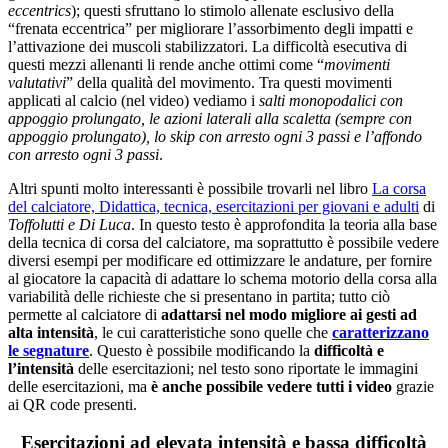
eccentrics
); questi sfruttano lo stimolo allenate esclusivo della
“frenata eccentrica” per migliorare l’assorbimento degli impatti e
l’attivazione dei muscoli stabilizzatori. La difficoltà esecutiva di
questi mezzi allenanti li rende anche ottimi come “
movimenti
valutativi
” della qualità del movimento. Tra questi movimenti
applicati al calcio (nel video) vediamo i
salti monopodalici con
appoggio prolungato, le azioni laterali alla scaletta (sempre con
appoggio prolungato), lo skip con arresto ogni 3 passi e l’affondo
con arresto ogni 3 passi
.
Altri spunti molto interessanti è possibile trovarli nel libro
La corsa
del calciatore, Didattica, tecnica, esercitazioni per giovani e adulti
di
Toffolutti e Di Luca
. In questo testo è approfondita la teoria alla base
della tecnica di corsa del calciatore, ma soprattutto è possibile vedere
diversi esempi per modificare ed ottimizzare le andature, per fornire
al giocatore la capacità di adattare lo schema motorio della corsa alla
variabilità delle richieste che si presentano in partita; tutto ciò
permette al calciatore di
adattarsi nel modo migliore ai gesti ad
alta intensità
, le cui caratteristiche sono quelle che
caratterizzano
le segnature
. Questo è possibile modificando la
difficoltà e
l’intensità
delle esercitazioni; nel testo sono riportate le immagini
delle esercitazioni, ma
è anche possibile vedere tutti i video
grazie
ai QR code presenti.
Esercitazioni ad elevata intensità e bassa difficoltà