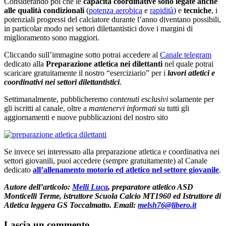
Considerando poi che le
capacità coordinative sono legate anche
alle qualità condizionali
(
potenza aerobica
e
rapidità
) e
tecniche
, i
potenziali progressi del calciatore durante l’anno diventano possibili,
in particolar modo nei settori dilettantistici dove i margini di
miglioramento sono maggiori.
Cliccando sull’immagine sotto potrai accedere al
Canale telegram
dedicato alla
Preparazione atletica nei dilettanti
nel quale potrai
scaricare gratuitamente il nostro “eserciziario” per i
lavori atletici e
coordinativi nei settori dilettantistici
.
Settimanalmente, pubblicheremo
contenuti esclusivi
solamente per
gli iscritti al canale, oltre a
mantenervi informati
su tutti gli
aggiornamenti e nuove pubblicazioni del nostro sito
Se invece sei interessato alla preparazione atletica e coordinativa nei
settori giovanili, puoi accedere (sempre gratuitamente) al Canale
dedicato
all’allenamento motorio ed atletico nel settore giovanile
.
Autore dell’articolo:
Melli Luca
, preparatore atletico ASD
Monticelli Terme, istruttore Scuola Calcio MT1960 ed Istruttore di
Atletica leggera GS Toccalmatto. Email:
melsh76@libero.it
Lascia un commento