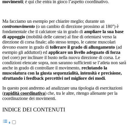
movimenti
; è qui che entra in gioco l’aspetto coordinativo.
Ma facciamo un esempio per chiarire meglio; durante un
contromovimento
(o un cambio di direzione prossimo ai 180°) è
fondamentale che il calciatore sia in grado di
ampliare la sua base
di appoggio
(mobilità delle catene) al fine di orientarsi verso la
direzione di corsa finale; allo stesso tempo, le catene muscolari
devono essere in grado di
tollerare il grado di allungamento
(ad
esempio gli adduttori) ed
applicare un livello adeguato di forza
(nel core) per inclinare il busto nella nuova direzione di corsa. Le
condizioni elencate sopra, non saranno sufficienti se l’atleta non sarà
anche in grado di controllare il movimento,
reclutando la
muscolatura con la giusta sequenzialità, intensità e precisione,
sfruttando i feedback percettivi nel migliore dei modi
.
In questo post andremo ad analizzare una tipologia di esercitazioni
(
rapidità coordinativa
) che, tra le altre, ritengo allenante per la
coordinazione dei movimenti.
INDICE DEI CONTENUTI