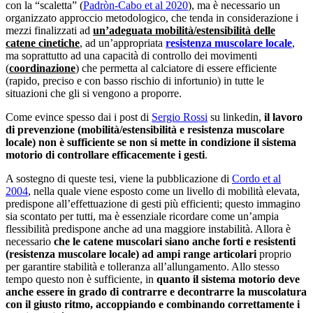
con la “scaletta” (
Padròn-Cabo et al 2020
), ma è necessario un
organizzato approccio metodologico, che tenda in considerazione i
mezzi finalizzati ad
un’adeguata mobilità/estensibilità delle
catene cinetiche
, ad un’appropriata
resistenza muscolare locale
,
ma soprattutto ad una capacità di controllo dei movimenti
(
coordinazione
) che permetta al calciatore di essere efficiente
(rapido, preciso e con basso rischio di infortunio) in tutte le
situazioni che gli si vengono a proporre.
Come evince spesso dai i post di
Sergio Rossi
su linkedin,
il lavoro
di prevenzione (mobilità/estensibilità e resistenza muscolare
locale) non è sufficiente se non si mette in condizione il sistema
motorio di controllare efficacemente i gesti
.
A sostegno di queste tesi, viene la pubblicazione di
Cordo et al
2004
, nella quale viene esposto come un livello di mobilità elevata,
predispone all’effettuazione di gesti più efficienti; questo immagino
sia scontato per tutti, ma è essenziale ricordare come un’ampia
flessibilità predispone anche ad una maggiore instabilità. Allora è
necessario
che le catene muscolari siano anche forti e resistenti
(resistenza muscolare locale) ad ampi range articolari
proprio
per garantire stabilità e tolleranza all’allungamento. Allo stesso
tempo questo non è sufficiente, in
quanto il sistema motorio deve
anche essere in grado di contrarre e decontrarre la muscolatura
con il giusto ritmo, accoppiando e combinando correttamente i