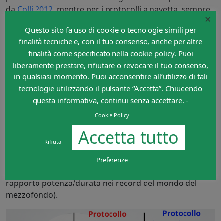
da
Colli 2012
, mentre per i protocolli a navetta, sempre
×
quella del
prof. Colli
. È mia opinione (in base alle mie
Questo sito fa uso di cookie o tecnologie simili per
esperienze personali) come probabilmente la tabella a
finalità tecniche e, con il tuo consenso, anche per altre
navetta sovrastimi il costo energetico rispetto a quella
finalità come specificato nella cookie policy. Puoi
lineare; forse perché il campione utilizzato erano
liberamente prestare, rifiutare o revocare il tuo consenso,
studenti di Scienze Motorie e non calciatori, che
in qualsiasi momento. Puoi acconsentire all’utilizzo di tali
probabilmente hanno migliori costi energetici nei
tecnologie utilizzando il pulsante “Accetta”. Chiudendo
cambi di direzione; in ogni modo questa considerazione
questa informativa, continui senza accettare. -
è ininfluente nel confronto che andremo noi a fare.
Cookie Policy
Preciso che i dati della Juve nel protocollo a navetta
Accetta tutto
sono
stati ridotti dell’11.5% perché il tempo di lavoro è
Rifiuta
dimezzato rispetto al protocollo dei dilettanti
; infatti,
secondo
Colli 2013
, al raddoppiare del tempo di lavoro,
Preferenze
la potenza si riduce dell’11.5% (dati estrapolati dal
rapporto potenza/durata nei record del mondo del
mezzofondo).