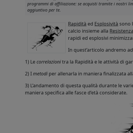
programmi di affiliazione: se acquisti tramite i nostri 
aggiuntivo per te.
Rapidità
ed
Esplosività
sono l
calcio insieme alla
Resistenza
rapidi ed esplosivi minimizzand
In quest’articolo andremo a
1) Le
correlazioni
tra la Rapidità e le attività di g
2) I
metodi
per allenarla in maniera finalizzata all
3) L’andamento di questa qualità durante le var
maniera specifica alle fasce d’età considerate.