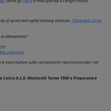
la
, come gli
1vs1
) o mini-partite a ranghi ridotti.
city of sprint and agility training methods
.
J Strength Cond
i di allenamento”
ione
dità cognitiva
ture esercitative sulle componenti neuromuscolari nel
la Calcio A.S.D. Monticelli Terme 1960 e Preparatore