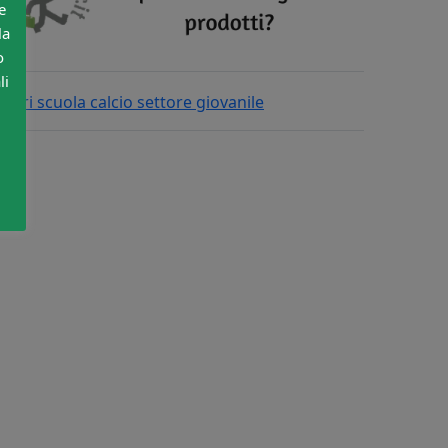
e
la
o
li