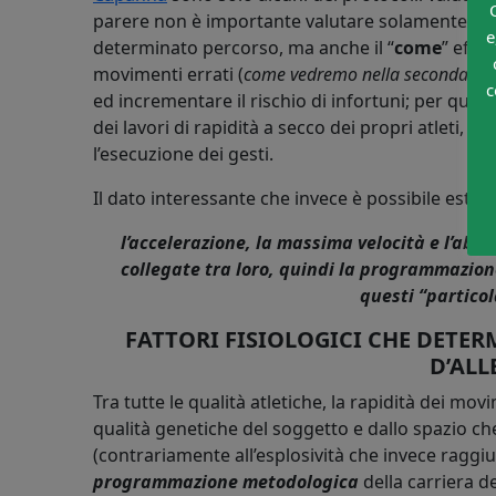
parere non è importante valutare solamente “
q
e
determinato percorso, ma anche il “
come
” effe
movimenti errati (
come vedremo nella seconda part
c
ed incrementare il rischio di infortuni; per qu
dei lavori di rapidità a secco dei propri atleti, 
l’esecuzione dei gesti.
Il dato interessante che invece è possibile estrap
l’accelerazione, la massima velocità e l’abil
collegate tra loro, quindi la programmazio
questi “particol
FATTORI FISIOLOGICI CHE DETE
D’AL
Tra tutte le qualità atletiche, la rapidità dei m
qualità genetiche del soggetto e dallo spazio ch
(contrariamente all’esplosività che invece raggi
programmazione metodologica
della carriera de