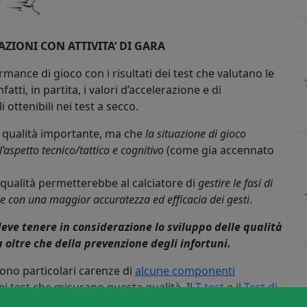
ZIONI CON ATTIVITA’ DI GARA
rmance di gioco con i risultati dei test che valutano le
tti, in partita, i valori d’accelerazione e di
ottenibili nei test a secco.
na qualità importante, ma che
la situazione di gioco
’aspetto tecnico/tattico e cognitivo
(come gia accennato
ta qualità permetterebbe al calciatore di
gestire le fasi di
e con una maggior accuratezza ed efficacia dei gesti
.
eve tenere in considerazione lo sviluppo delle qualità
 oltre che della prevenzione degli infortuni.
istono particolari carenze di
alcune componenti
ei test che misurano questa qualità. Il
T-test
e il
Test di
i più utilizzati per misurare questa qualità; a mio