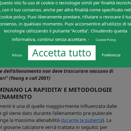
Questo sito fa uso di cookie o tecnologie simili per finalità tecnich
uanto
” il giocatore impiega ad eseguire un
, con il tuo consenso, anche per altre finalità come specificato nel
ttua i vari movimenti. Atteggiamenti posturali o
cookie policy. Puoi liberamente prestare, rifiutare o revocare il tu
e di questo articolo
) possono rallentarne l’esecuzione
onsenso, in qualsiasi momento. Puoi acconsentire all’utilizzo di ta
esto motivo è bene osservare attentamente l’esecuzione
tecnologie utilizzando il pulsante “Accetta”. Chiudendo questa
correggendo gli errori che possono rallentare
informativa, continui senza accettare. -
Cookie Policy
Accetta tutto
olare dalla bibliografia scientifica è che
Preferenze
Rifiuta
ità di cambiare direzione (cioè la
rapidità
) non sono
ne dell’allenamento non deve trascurare nessuno di
ari” (Young e coll 2001)
RMINANO LA RAPIDITA’ E METODOLOGIE
LENAMENTO
ovimenti è una di quelle maggiormente influenzata dalle
e gli viene dato durante l’allenamento pre-puberale
unge la massima allenabilità
durante la pubertà
). La
l giovane calciatore verrà trattata in seguito; per