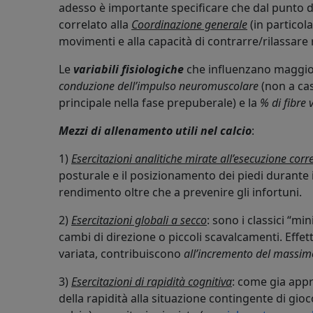
adesso è importante specificare che dal punto di
correlato alla
Coordinazione generale
(in partico
movimenti e alla capacità di contrarre/rilassare 
Le
variabili fisiologiche
che influenzano maggior
conduzione dell’impulso neuromuscolare
(non a ca
principale nella fase prepuberale) e la
% di fibre 
Mezzi di allenamento utili nel calcio
:
1)
Esercitazioni analitiche mirate all’esecuzione corr
posturale e il posizionamento dei piedi durante 
rendimento oltre che a prevenire gli infortuni.
2)
Esercitazioni globali a secco
: sono i classici “m
cambi di direzione o piccoli scavalcamenti. Effet
variata, contribuiscono
all’incremento del massimo
3)
Esercitazioni di rapidità cognitiva
: come gia app
della rapidità alla situazione contingente di gioco