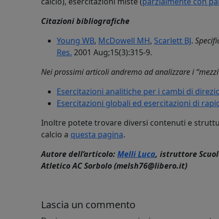
calcio), esercitazioni miste (
parzialmente con pal
Citazioni bibliografiche
Young WB
,
McDowell MH
,
Scarlett BJ
.
Specifi
Res.
2001 Aug;15(3):315-9.
Nei prossimi articoli andremo ad analizzare i “mezz
Esercitazioni analitiche per i cambi di direz
Esercitazioni globali ed esercitazioni di rapi
Inoltre potete trovare diversi contenuti e strut
calcio a
questa pagina
.
Autore dell’articolo:
Melli Luca
, istruttore Scuo
Atletico AC Sorbolo (melsh76@libero.it)
Lascia un commento