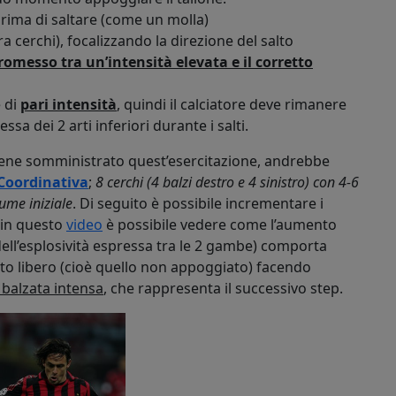
prima di saltare (come un molla)
a cerchi), focalizzando la direzione del salto
omesso tra un’intensità elevata e il corretto
 di
pari intensità
, quindi il calciatore deve rimanere
sa dei 2 arti inferiori durante i salti.
iene somministrato quest’esercitazione, andrebbe
Coordinativa
;
8 cerchi (4 balzi destro e 4 sinistro) con 4-6
ume iniziale
. Di seguito è possibile incrementare i
 in questo
video
è possibile vedere come l’aumento
dell’esplosività espressa tra le 2 gambe) comporta
rto libero (cioè quello non appoggiato) facendo
 balzata intensa
, che rappresenta il successivo step.