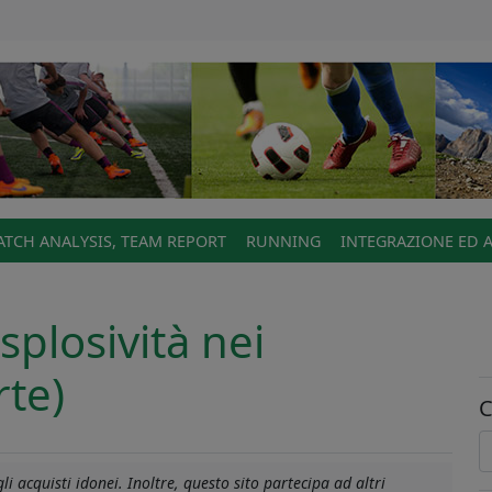
TCH ANALYSIS, TEAM REPORT
RUNNING
INTEGRAZIONE ED 
splosività nei
rte)
C
i acquisti idonei. Inoltre, questo sito partecipa ad altri