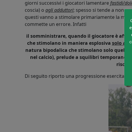
giorni successivi i giocatori lamentare
fastidi/dol
coscia) o
agli adduttori
; spesso si tende a non cor
questi vanno a stimolare primariamente la muscol
commette un errore. Infatti
e
il somministrare, quando il giocatore è affa
c
che stimolano in maniera esplosiva
solo alc
natura bipodalica che stimolano solo quella e
nel calcio), prelude a squilibri temporanei
rischio
Di seguito riporto una progressione esercitativi 