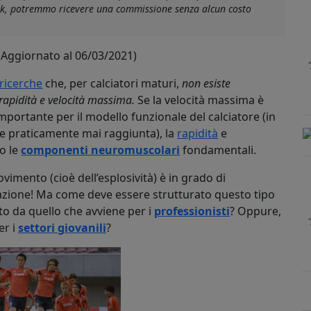
link, potremmo ricevere una commissione senza alcun costo
(Aggiornato al 06/03/2021)
 ricerche
che, per calciatori maturi,
non esiste
 rapidità e velocità massima.
Se la velocità massima è
mportante per il modello funzionale del calciatore (in
ne praticamente mai raggiunta), la
rapidità
e
o le
componenti neuromuscolari
fondamentali.
imento (cioè dell’esplosività) è in grado di
razione! Ma come deve essere strutturato questo tipo
o da quello che avviene per i
professionisti
? Oppure,
er i
settori giovanili
?