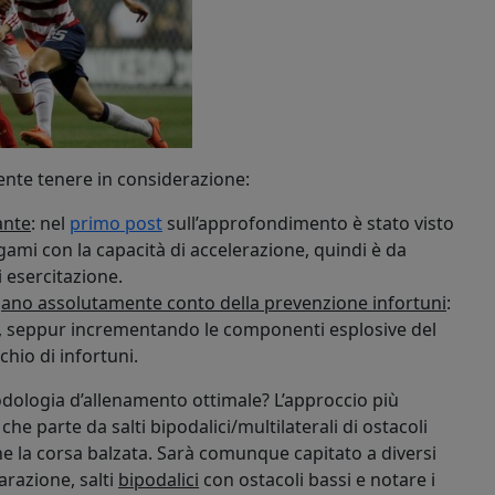
mente tenere in considerazione:
nante
: nel
primo post
sull’approfondimento è stato visto
ami con la capacità di accelerazione, quindi è da
 esercitazione.
ngano assolutamente conto della prevenzione infortuni
:
 che, seppur incrementando le componenti esplosive del
hio di infortuni.
todologia d’allenamento ottimale? L’approccio più
 parte da salti bipodalici/multilaterali di ostacoli
fine la corsa balzata. Sarà comunque capitato a diversi
arazione, salti
bipodalici
con ostacoli bassi e notare i