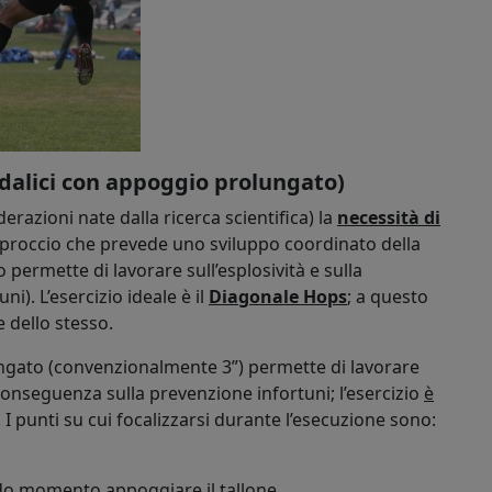
alici con appoggio prolungato)
razioni nate dalla ricerca scientifica) la
necessità di
pproccio che prevede uno sviluppo coordinato della
o permette di lavorare sull’esplosività e sulla
i). L’esercizio ideale è il
Diagonale Hops
; a questo
 dello stesso.
ungato (convenzionalmente 3”) permette di lavorare
 conseguenza sulla prevenzione infortuni; l’esercizio
è
. I punti su cui focalizzarsi durante l’esecuzione sono:
do momento appoggiare il tallone.