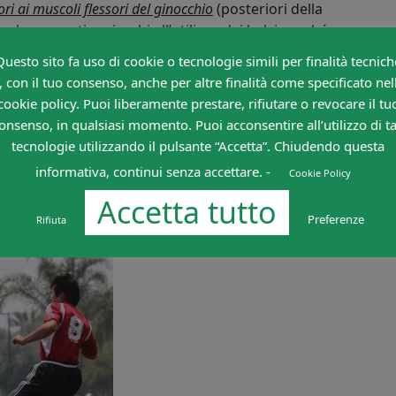
ori ai muscoli flessori del ginocchio
(posteriori della
relare questi acciacchi all’utilizzo dei balzi perché
atura estensoria (quadricipite e tricipite), ma si
Questo sito fa uso di cookie o tecnologie simili per finalità tecnich
, con il tuo consenso, anche per altre finalità come specificato nel
cookie policy. Puoi liberamente prestare, rifiutare o revocare il tu
ticato (come può essere in preparazione), movimenti
onsenso, in qualsiasi momento. Puoi acconsentire all’utilizzo di ta
une catene cinetiche del movimento
(come i balzi di
tecnologie utilizzando il pulsante “Accetta”. Chiudendo questa
stensoria e per di più in un appoggio non utilizzato
 dei pattern motori con conseguente incremento di
informativa, continui senza accettare. -
Cookie Policy
 di infortuni.
Accetta tutto
Preferenze
Rifiuta
che ritengo più adeguata, per i motivi citati sopra.