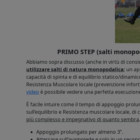
PRIMO STEP (salti monopod
Abbiamo sopra discusso (anche in virtù di conside
utilizzare salti di natura monopodalica
; un a
capacità di spinta e di equilibrio statico/dinamic
Resistenza Muscolare locale (prevenzione infortun
video
è possibile vedere una perfetta esecuzione
È facile intuire come il tempo di appoggio prol
sull’equilibrio e Resistenza muscolare locale, di
più complesso e impegnativo di quanto sembra
Appoggio prolungato per almeno 3”.
Atterrare sull’
avampiede
e solo in un secon