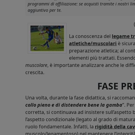
programmi di affiliazione: se acquisti tramite i nostri 
aggiuntivo per te.
La conoscenza del
legame tra
atletiche/muscolari
è sicur
preparazione atletica; al cont
elementi più trattati. Essen
muscolare
, è importante analizzare anche le diffic
crescita.
FASE PR
Una volta, durante la fase didattica, si raccoma
collo pieno e di distendere bene la gamba
”. Pe
corretta, si continuava ad insistere sull’aspett
l’aspetto condizionale (legato al grado di matu
ruolo fondamentale. Infatti, la
rigidità della cav
muscolo/legamentoso) nel mantenere l’integrità d