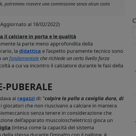
link, potremmo ricevere una commissione senza alcun costo
C
(Aggiornato al 18/02/2022)
 il calciare in porta e le qualità
amente la parte meno approfondita della
rario, la
didattica
e l’aspetto puramente tecnico sono
do
un
fondamentale
che richiede un certo livello forza
oltà a cui va incontro il calciatore durante le fasi della
E-PUBERALE
ndava ai
ragazzi
di: “
colpire la palla a caviglia dura, di
r i giocatori che non riuscivano a calciare in maniera
o biomeccanico senza tenere in considerazione che
razione dell’apparato muscoloscheletrico) gioca un
iglia
(intesa come la capacità del sistema
ella stessa durante l’impatto con il pallone, è