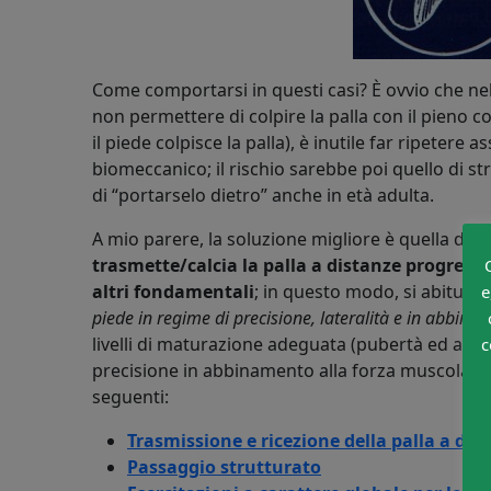
Come comportarsi in questi casi? È ovvio che nel ca
non permettere di colpire la palla con il pieno co
il piede colpisce la palla), è inutile far ripetere
biomeccanico; il rischio sarebbe poi quello di s
di “portarselo dietro” anche in età adulta.
A mio parere, la soluzione migliore è quella di uti
trasmette/calcia la palla a distanze progressi
altri fondamentali
; in questo modo, si abituan
e
piede in regime di precisione, lateralità e in abbin
livelli di maturazione adeguata (pubertà ed adoles
c
precisione in abbinamento alla forza muscolare sp
seguenti:
Trasmissione e ricezione della palla a diff
Passaggio strutturato