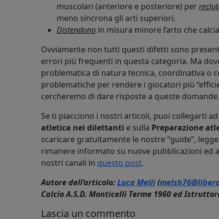
muscolari (anteriore e posteriore) per
reclut
meno sincrona gli arti superiori.
Distendono
in misura minore l’arto che calcia
Ovviamente non tutti questi difetti sono presenti
errori più frequenti in questa categoria. Ma dove
problematica di natura tecnica, coordinativa o c
problematiche per rendere i giocatori più “effic
cercheremo di dare risposte a queste domande
Se ti piacciono i nostri articoli, puoi collegarti ad
atletica nei dilettanti
e sulla
Preparazione atle
scaricare gratuitamente le nostre “guide”, leggere 
rimanere informato su nuove pubblicazioni ed 
nostri canali in
questo post
.
Autore dell’articolo:
Luca Melli
(
melsh76@libero
Calcio A.S.D. Monticelli Terme 1960 ed Istruttor
Lascia un commento