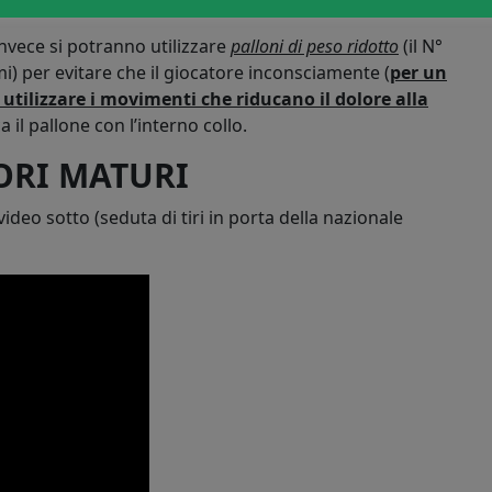
top orientato
 invece si potranno utilizzare
palloni di peso ridotto
(il N°
imi) per evitare che il giocatore inconsciamente (
per un
utilizzare i movimenti che riducano il dolore alla
ca il pallone con l’interno collo.
ORI MATURI
l video sotto
(seduta di tiri in porta della nazionale