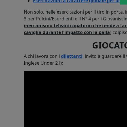
Esercitazioni a carattere globale per lo s
Non solo, nelle esercitazioni per il tiro in porta,
3 per Pulcini/Esordienti e il N° 4 per i Giovaniss
meccanismo teleanticipatorio che tende a far 
caviglia durante l’impatto con la palla
) colpis
GIOCAT
A chi lavora con i
dilettanti
, invito a guardare i
Inglese Under 21);