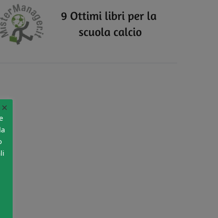
×
e
la
o
li