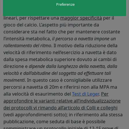
Intermittente a navetta
:
un’altra variante interessante
Preferenze
è l’esecuzione di percorsi “a navetta” piuttosto che
lineari, per rispettare una
maggior specificità
per il
gioco del calcio. L’aspetto più importante da
considerare sta nel fatto che per mantenere costante
l’intensità metabolica,
il percorso a navetta impone un
rallentamento del ritmo
. Il motivo della riduzione della
velocità di riferimento nell’esercizio a navetta è dato
dalla spesa metabolica superiore dovuto ai cambi di
direzione e
dipende dalla lunghezza della navetta, dalla
velocità e dall’abitudine del soggetto ad effettuare tali
movimenti
. In questo caso è consigliabile utilizzare
percorsi a navetta di 20m e riferirsi non alla MPA ma
alla velocità di esaurimento del
Test di Leger
.
Per
approfondire le varianti relative all’individualizzazione
dei protocolli vi rimando all’articolo di Colli e colleghi
(vedi approfondimenti sotto); in riferimento alla stessa
pubblicazione, come seduta di base è possibile
somministrare un protocollo iniziale di
12-15 prove di