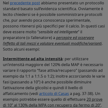
Nel
precedente post
abbiamo presentato un protocollo
standard basato sull’evidenza scientifica. Ovviamente è
lecito chiedersi se è possibile somministrare protocolli
che, pur avendo poca conoscenza sperimentale,
possono ritenersi più specifici per il calcio. In questi casi
deve essere molto “
sensibile ed intelligente
” il
preparatore (o l’allenatore) a
percepire ed osservare
l’effetto di tali mezzi e valutare eventuali modifiche/varianti
.
Sotto alcuni esempi:
Intermittente ad alta intensità
: per utilizzare
un’intensità maggiore del 120% della MAP è necessario
variare il rapporto “fase attiva/recupero” (passando ad
esempio da 1:1 a 1:1.5 o 1:2); inoltre accorciando le varie
fasi (passando a 10”) è anche possibile diminuire
l’attivazione della glicolisi e quindi il livello di
affaticamento (vedi
articolo di Casas
a pag. 37-38). Un
esempio potrebbe essere quello di effettuare
20 prove
di 10” al 130% della MPA con recupero da fermo di 20”
.