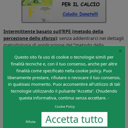
Intermittente basato sull’RPE (metodo della
percezione dello sforzo)
: senza addentrarci nei dettagli
metodologia di applicazione del “metodo della
×
percezione dello sforzo” (rimandiamo a questo
link
per
Questo sito fa uso di cookie o tecnologie simili per
una breve descrizione) è possibile partire dal
finalità tecniche e, con il tuo consenso, anche per altre
presupposto che il ritmo alla MPA si colloca all’intensità
finalità come specificato nella cookie policy. Puoi
17-18, mentre il
120% della MPA a circa 19-20
. L’RPE (che
liberamente prestare, rifiutare o revocare il tuo consenso,
è un’applicazione particolarmente grossolana) è
in qualsiasi momento. Puoi acconsentire all’utilizzo di tali
consigliabile per quei gruppi che non hanno a disposizione
tecnologie utilizzando il pulsante “Accetta”. Chiudendo
mezzi e strutture in grado di effettuare test e misurazioni
questa informativa, continui senza accettare. -
idonee all’allenamento intermittente
(soprattutto nei
settori giovanili). Richiede ovviamente un periodo di
Cookie Policy
adeguamento che comunque può tornare utile in altri
Accetta tutto
mezzi di allenamento come il
40”-80”
.
Rifiuta