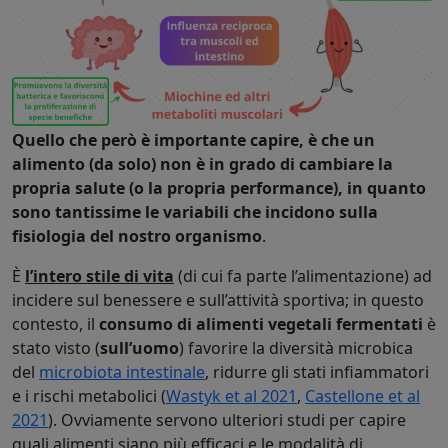
Quello che però è importante capire, è che un
alimento (da solo) non è in grado di cambiare la
propria salute (o la propria performance), in quanto
sono tantissime le variabili che incidono sulla
fisiologia del nostro organismo
.
È
l’intero stile di vita
(di cui fa parte l’alimentazione) ad
incidere sul benessere e sull’attività sportiva; in questo
contesto, il
consumo di alimenti vegetali fermentati
è
stato visto (
sull’uomo
) favorire la diversità microbica
del
microbiota intestinale
, ridurre gli stati infiammatori
e i rischi metabolici (
Wastyk et al 2021
,
Castellone et al
2021
). Ovviamente servono ulteriori studi per capire
quali alimenti siano più efficaci e le modalità di