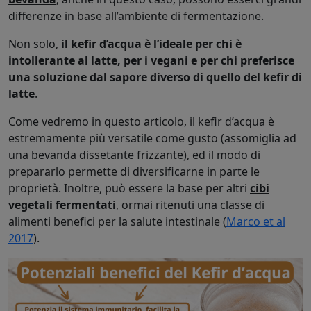
differenze in base all’ambiente di fermentazione.
Non solo,
il kefir d’acqua è l’ideale per chi è
intollerante al latte, per i vegani e per chi preferisce
una soluzione dal sapore diverso di quello del kefir di
latte
.
Come vedremo in questo articolo, il kefir d’acqua è
estremamente più versatile come gusto (assomiglia ad
una bevanda dissetante frizzante), ed il modo di
prepararlo permette di diversificarne in parte le
proprietà. Inoltre, può essere la base per altri
cibi
vegetali fermentati
, ormai ritenuti una classe di
alimenti benefici per la salute intestinale (
Marco et al
2017
).