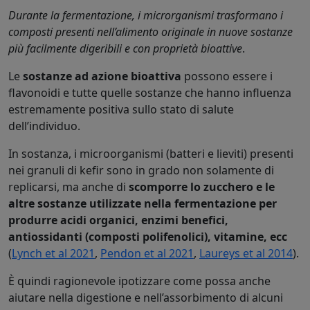
Durante la fermentazione, i microrganismi trasformano i
composti presenti nell’alimento originale in nuove sostanze
più facilmente digeribili e con proprietà bioattive
.
Le
sostanze ad azione bioattiva
possono essere i
flavonoidi e tutte quelle sostanze che hanno influenza
estremamente positiva sullo stato di salute
dell’individuo.
In sostanza, i microorganismi (batteri e lieviti) presenti
nei granuli di kefir sono in grado non solamente di
replicarsi, ma anche di
scomporre lo zucchero e le
altre sostanze utilizzate nella fermentazione per
produrre acidi organici, enzimi benefici,
antiossidanti (composti polifenolici), vitamine, ecc
(
Lynch et al 2021
,
Pendon et al 2021
,
Laureys et al 2014
).
È quindi ragionevole ipotizzare come possa anche
aiutare nella digestione e nell’assorbimento di alcuni