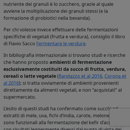
nutriente dei granuli è lo zucchero, grazie al quale
avviene la moltiplicazione dei granuli stessi (e la
formazione di probiotici nella bevanda).
Per chi volesse invece effettuare delle fermentazioni
specifiche di vegetali (frutta e verdura), consiglio il libro
di Flavio Sacco
Fermentare le verdure
.
In bibliografia internazionale si trovano studi e ricerche
che hanno proposto
ambienti di fermentazione
esclusivamente costituiti da succo di frutta, verdura,
cereali o latte vegetale
(
Randazzo et al 2016
,
Corona et
al 2016
); si tratta ovviamente di ambienti provenienti
direttamente da alimenti vegetali, e non “acquistati” al
supermercato.
L’esito di questi studi ha confermato come succhi ed
estratti di mele, uva, fichi d’india, carote, melone, ecc.
sono funzionali alla fermentazione del kefir d’acqua,
con risultati leggermente diversi dal punto di vista dei