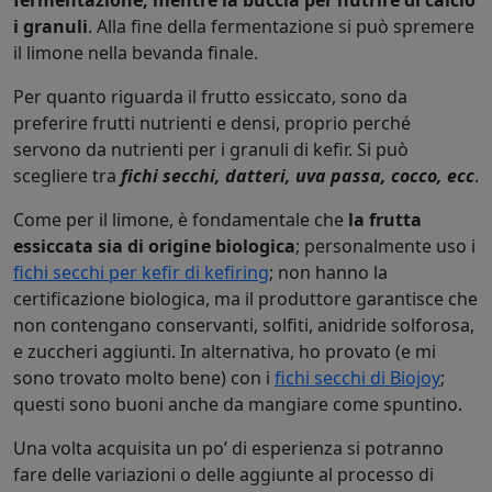
fermentazione, mentre la buccia per nutrire di calcio
i granuli
. Alla fine della fermentazione si può spremere
il limone nella bevanda finale.
Per quanto riguarda il frutto essiccato, sono da
preferire frutti nutrienti e densi, proprio perché
servono da nutrienti per i granuli di kefir. Si può
scegliere tra
fichi secchi, datteri, uva passa, cocco, ecc
.
Come per il limone, è fondamentale che
la frutta
essiccata sia di origine biologica
; personalmente uso i
fichi secchi per kefir di kefiring
; non hanno la
certificazione biologica, ma il produttore garantisce che
non contengano conservanti, solfiti, anidride solforosa,
e zuccheri aggiunti. In alternativa, ho provato (e mi
sono trovato molto bene) con i
fichi secchi di Biojoy
;
questi sono buoni anche da mangiare come spuntino.
Una volta acquisita un po’ di esperienza si potranno
fare delle variazioni o delle aggiunte al processo di