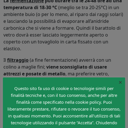
La
fermentazione
può durare tra le 24-48 ore ad una
temperatura di 18-30 °C
(meglio se tra 20-25°C) in un
ambiente buio (o per lo meno, al riparo dai raggi solari)
e lasciando la possibilità di evaporare all’anidride
carbonica che si viene a formare. Quindi il barattolo di
vetro dovrà esser lasciato leggermente aperto o
coperto con un tovagliolo in carta fissato con un
elastico.
Il
filtraggio
(a fine fermentazione) avverrà con un
colino a maglie fini;
viene sconsigliato di usare
attrezzi e posate di metallo
, ma preferire vetro,
plastica e legno. Questo perché la presenza di acido
×
lattico e altri acidi organici può reagire con i metalli, in
Questo sito fa uso di cookie o tecnologie simili per
particolare modo con quelli più reattivi come l’alluminio
finalità tecniche e, con il tuo consenso, anche per altre
e il rame, causando la formazione di sali metallici.
finalità come specificato nella cookie policy. Puoi
liberamente prestare, rifiutare o revocare il tuo consenso,
La
bevanda filtrata
potrà essere poi consumata
in qualsiasi momento. Puoi acconsentire all’utilizzo di tali
immediatamente (o tenuta in frigo fino a 2 giorni prima
tecnologie utilizzando il pulsante “Accetta”. Chiudendo
di berla), oppure utilizzata per una seconda