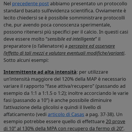
Nel
precedente post
abbiamo presentato un protocollo
standard basato sull’evidenza scientifica. Ovviamente è
lecito chiedersi se è possibile somministrare protocolli
che, pur avendo poca conoscenza sperimentale,
possono ritenersi più specifici per il calcio. In questi casi
deve essere molto “
sensibile ed intelligente
” il
preparatore (o l’allenatore) a
percepire ed osservare
l’effetto di tali mezzi e valutare eventuali modifiche/varianti
.
Sotto alcuni esempi:
Intermittente ad alta intensità
: per utilizzare
un’intensità maggiore del 120% della MAP è necessario
variare il rapporto “fase attiva/recupero” (passando ad
esempio da 1:1 a 1:1.5 o 1:2); inoltre accorciando le varie
fasi (passando a 10”) è anche possibile diminuire
l’attivazione della glicolisi e quindi il livello di
affaticamento (vedi
articolo di Casas
a pag. 37-38). Un
esempio potrebbe essere quello di effettuare
20 prove
di 10” al 130% della MPA con recupero da fermo di 20”
.