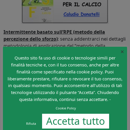
Intermittente basato sull’RPE (metodo della
percezione dello sforzo)
: senza addentrarci nei dettagli
metodologia di applicazione del “metodo della
×
percezione dello sforzo” (rimandiamo a questo
link
per
Questo sito fa uso di cookie o tecnologie simili per
una breve descrizione) è possibile partire dal
finalità tecniche e, con il tuo consenso, anche per altre
presupposto che il ritmo alla MPA si colloca all’intensità
finalità come specificato nella cookie policy. Puoi
17-18, mentre il
120% della MPA a circa 19-20
. L’RPE (che
liberamente prestare, rifiutare o revocare il tuo consenso,
è un’applicazione particolarmente grossolana) è
in qualsiasi momento. Puoi acconsentire all’utilizzo di tali
consigliabile per quei gruppi che non hanno a disposizione
tecnologie utilizzando il pulsante “Accetta”. Chiudendo
mezzi e strutture in grado di effettuare test e misurazioni
questa informativa, continui senza accettare. -
idonee all’allenamento intermittente
(soprattutto nei
settori giovanili). Richiede ovviamente un periodo di
Cookie Policy
adeguamento che comunque può tornare utile in altri
Accetta tutto
mezzi di allenamento come il
40”-80”
.
Rifiuta