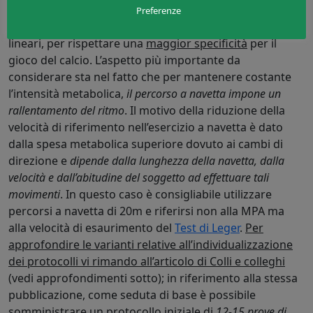
Intermittente a navetta
:
un’altra variante interessante
Preferenze
è l’esecuzione di percorsi “a navetta” piuttosto che
lineari, per rispettare una
maggior specificità
per il
gioco del calcio. L’aspetto più importante da
considerare sta nel fatto che per mantenere costante
l’intensità metabolica,
il percorso a navetta impone un
rallentamento del ritmo
. Il motivo della riduzione della
velocità di riferimento nell’esercizio a navetta è dato
dalla spesa metabolica superiore dovuto ai cambi di
direzione e
dipende dalla lunghezza della navetta, dalla
velocità e dall’abitudine del soggetto ad effettuare tali
movimenti
. In questo caso è consigliabile utilizzare
percorsi a navetta di 20m e riferirsi non alla MPA ma
alla velocità di esaurimento del
Test di Leger
.
Per
approfondire le varianti relative all’individualizzazione
dei protocolli vi rimando all’articolo di Colli e colleghi
(vedi approfondimenti sotto); in riferimento alla stessa
pubblicazione, come seduta di base è possibile
somministrare un protocollo iniziale di
12-15 prove di