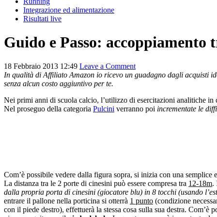
Running
Integrazione ed alimentazione
Risultati live
Guido e Passo: accoppiamento tr
18 Febbraio 2013 12:49
Leave a Comment
In qualità di Affiliato Amazon io ricevo un guadagno dagli acquisti ido
senza alcun costo aggiuntivo per te.
Nei primi anni di scuola calcio, l’utilizzo di esercitazioni analitiche in
Nel proseguo della categoria
Pulcini
verranno poi
incrementate le dif
Com’è possibile vedere dalla figura sopra, si inizia con una semplice 
La distanza tra le 2 porte di cinesini può essere compresa tra
12-18m
.
dalla propria porta di cinesini (giocatore blu) in 8 tocchi (usando l’est
entrare il pallone nella porticina si otterrà
1 punto
(condizione necessari
con il piede destro), effettuerà la stessa cosa sulla sua destra. Com’è 