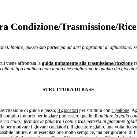
a Condizione/Trasmissione/Ricez
nei. Inoltre, questo sito partecipa ad altri programmi di affiliazione: 
 cui viene affrontata la
guida unitamente alla trasmissione/ricezione
ra
ficoltà di tipo analitico man mano che migliorano le qualità dei giocator
STRUTTURA DI BASE
esercitazione di guida e passo;
3 giocatori
per struttura con
1 pallone
. Ag
 Il compito motorio per iniziare può essere quello di
guidare la palla con
erno collo), fermare la palla tra i coni e trasmetterla al giocatore (giallo
a per motivare i giovani calciatori). Il giocatore giallo, una volta ricev
possibile intuire, è un’esercitazione molto semplice, ma per giocatori di 