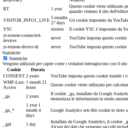
Questo cookie viene utilizzato pe
BT
1 year
quando visitano il sito dell'edi
5 months
VISITOR_INFO1_LIVE
Un cookie impostato da YouTube pe
27 days
YSC
session
Il cookie YSC è impostato da Yout
yt-remote-connected-
never
YouTube imposta questo cookie p
devices
yt-remote-device-id
never
YouTube imposta questo cookie p
Statistiche
Statistiche
Vengono utilizzati per capire come i visitatori interagiscono con il sit
Cookie
Durata
CONSENT
2 years
YouTube imposta questo cookie tramite i vid
WMF-Last-
1 month 21
Questo cookie viene utilizzato per calcolar
Access
hours
Il cookie _ga, installato da Google Analytics,
_ga
2 years
memorizza le informazioni in modo anonimo
1 year 1
_ga_*
month 4
Google Analytics sets this cookie to store
days
Installato da Google Analytics, il cookie _
_gid
1 day
Alcuni dei dati che vengono raccolti includ