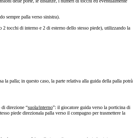
nsioni delle porte, le distanze, i numeri di tocchi ed eventualmente
do sempre palla verso sinistra).
 2 tocchi di interno e 2 di esterno dello stesso piede), utilizzando la
a la palla; in questo caso, la parte relativa alla guida della palla potrà
 di direzione “
suola/interno
”: il giocatore guida verso la porticina di
o stesso piede direzionala palla verso il compagno per trasmettere la