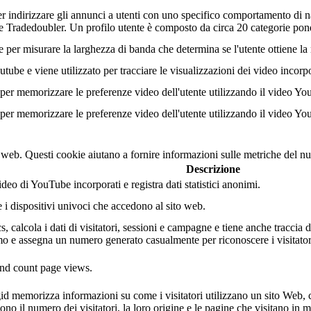
r indirizzare gli annunci a utenti con uno specifico comportamento di na
tore Tradedoubler. Un profilo utente è composto da circa 20 categorie po
r misurare la larghezza di banda che determina se l'utente ottiene la n
ube e viene utilizzato per tracciare le visualizzazioni dei video incorp
er memorizzare le preferenze video dell'utente utilizzando il video Yo
er memorizzare le preferenze video dell'utente utilizzando il video Yo
o web. Questi cookie aiutano a fornire informazioni sulle metriche del num
Descrizione
eo di YouTube incorporati e registra dati statistici anonimi.
e i dispositivi univoci che accedono al sito web.
 calcola i dati di visitatori, sessioni e campagne e tiene anche traccia dell
 e assegna un numero generato casualmente per riconoscere i visitatori
 and count page views.
gid memorizza informazioni su come i visitatori utilizzano un sito Web, 
ono il numero dei visitatori, la loro origine e le pagine che visitano i