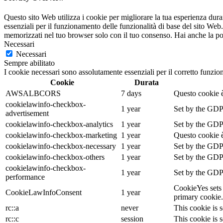
Questo sito Web utilizza i cookie per migliorare la tua esperienza dur
essenziali per il funzionamento delle funzionalità di base del sito Web
memorizzati nel tuo browser solo con il tuo consenso. Hai anche la possi
Necessari
Necessari
Sempre abilitato
I cookie necessari sono assolutamente essenziali per il corretto funzio
Cookie
Durata
AWSALBCORS
7 days
Questo cookie è
cookielawinfo-checkbox-
1 year
Set by the GDPR
advertisement
cookielawinfo-checkbox-analytics
1 year
Set by the GDPR
cookielawinfo-checkbox-marketing
1 year
Questo cookie è
cookielawinfo-checkbox-necessary
1 year
Set by the GDPR
cookielawinfo-checkbox-others
1 year
Set by the GDPR
cookielawinfo-checkbox-
1 year
Set by the GDPR
performance
CookieYes sets 
CookieLawInfoConsent
1 year
primary cookie.
rc::a
never
This cookie is s
rc::c
session
This cookie is s