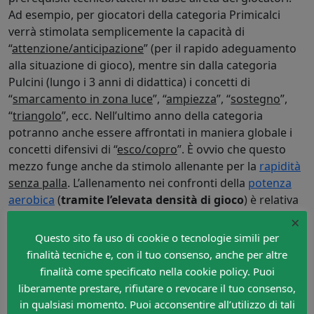
Ad esempio, per giocatori della categoria Primicalci
verrà stimolata semplicemente la capacità di
“
attenzione/anticipazione
” (per il rapido adeguamento
alla situazione di gioco), mentre sin dalla categoria
Pulcini (lungo i 3 anni di didattica) i concetti di
“
smarcamento in zona luce
”, “
ampiezza
”, “
sostegno
”,
“
triangolo
”, ecc. Nell’ultimo anno della categoria
potranno anche essere affrontati in maniera globale i
concetti difensivi di “
esco/copro
”. È ovvio che questo
mezzo funge anche da stimolo allenante per la
rapidità
senza palla
. L’allenamento nei confronti della
potenza
aerobica
(
tramite l’elevata densità di gioco
) è relativa
alla lunghezza delle azioni di gioco e del numero di
×
giocatori (3 elementi per fila è l’ideale); starà poi alla
Questo sito fa uso di cookie o tecnologie simili per
sensibilità dell’allenatore concedere qualche piccola
finalità tecniche e, con il tuo consenso, anche per altre
pausa (verbalizzando alcuni spunti emersi dall’attività di
finalità come specificato nella cookie policy. Puoi
gioco) nel caso in cui veda i giocatori particolarmente
liberamente prestare, rifiutare o revocare il tuo consenso,
affaticati.
in qualsiasi momento. Puoi acconsentire all’utilizzo di tali