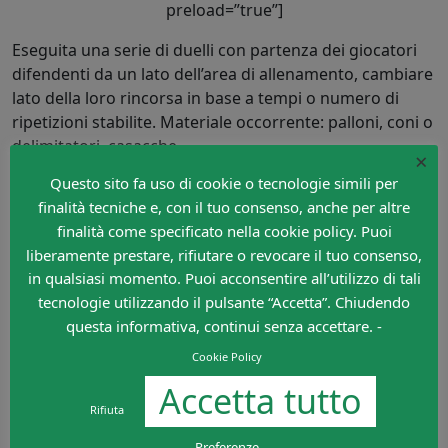
preload=”true”]
Eseguita una serie di duelli con partenza dei giocatori
difendenti da un lato dell’area di allenamento, cambiare
lato della loro rincorsa in base a tempi o numero di
ripetizioni stabilite. Materiale occorrente: palloni, coni o
delimitatori, casacche.
×
Questo sito fa uso di cookie o tecnologie simili per
A cura di
Claudio Damiani
, Coach Uefa B, Match & Video
finalità tecniche e, con il tuo consenso, anche per altre
analyst
finalità come specificato nella cookie policy. Puoi
liberamente prestare, rifiutare o revocare il tuo consenso,
in qualsiasi momento. Puoi acconsentire all’utilizzo di tali
Lascia un commento
tecnologie utilizzando il pulsante “Accetta”. Chiudendo
questa informativa, continui senza accettare. -
Devi essere
connesso
per inviare un commento.
Cookie Policy
Accetta tutto
Rifiuta
Preferenze