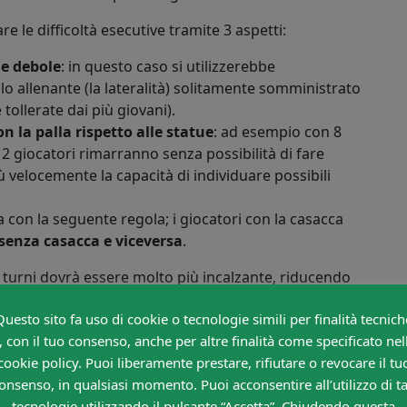
re le difficoltà esecutive tramite 3 aspetti:
de debole
: in questo caso si utilizzerebbe
o allenante (la lateralità) solitamente somministrato
tollerate dai più giovani).
n la palla rispetto alle statue
: ad esempio con 8
 2 giocatori rimarranno senza possibilità di fare
 velocemente la capacità di individuare possibili
 con la seguente regola; i giocatori con la casacca
 senza casacca e viceversa
.
 turni dovrà essere molto più incalzante, riducendo
ad esempio da 10 a 6-7”).
Questo sito fa uso di cookie o tecnologie simili per finalità tecnich
laborazioni e vincoli)
, con il tuo consenso, anche per altre finalità come specificato nel
cookie policy. Puoi liberamente prestare, rifiutare o revocare il tu
gni giocatore con la palla deve fare un
tunnel a 3
onsenso, in qualsiasi momento. Puoi acconsentire all’utilizzo di ta
 pallone e ci si scambiano i ruoli. Di conseguenza non
tecnologie utilizzando il pulsante “Accetta”. Chiudendo questa