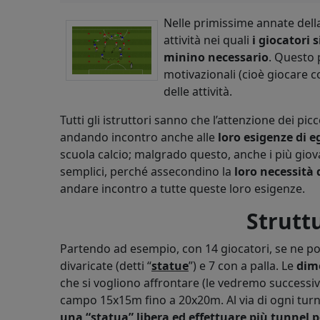
Nelle primissime annate della 
attività nei quali
i giocatori 
minino necessario
. Questo 
motivazionali (cioè giocare 
delle attività.
Tutti gli istruttori sanno che l’attenzione dei picco
andando incontro anche alle
loro esigenze di 
scuola calcio; malgrado questo, anche i più giova
semplici, perché assecondino la
loro necessità 
andare incontro a tutte queste loro esigenze.
Strutt
Partendo ad esempio, con 14 giocatori, se ne po
divaricate (detti “
statue
”) e 7 con a palla. Le
dim
che si vogliono affrontare (le vedremo successi
campo 15x15m fino a 20x20m. Al via di ogni turno
una “statua” libera ed effettuare più tunnel po