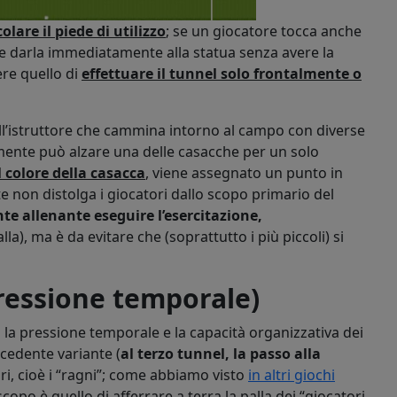
olare il piede di utilizzo
; se un giocatore tocca anche
eve darla immediatamente alla statua senza avere la
ere quello di
effettuare il tunnel solo frontalmente o
ell’istruttore che cammina intorno al campo con diverse
mente può alzare una delle casacche per un solo
il colore della casacca
, viene assegnato un punto in
non distolga i giocatori dallo scopo primario del
e allenante eseguire l’esercitazione,
la), ma è da evitare che (soprattutto i più piccoli) si
pressione temporale)
o la pressione temporale e la capacità organizzativa dei
ecedente variante (
al terzo tunnel, la passo alla
ori, cioè i “ragni”; come abbiamo visto
in altri giochi
copo è quello di afferrare a terra la palla dei “giocatori