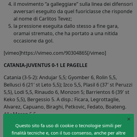
il movimento “a galleggiare” sulla linea dei difensori
avversari eseguito da quel fuoriclasse che risponde
al nome di Carlitos Tevez;
la pressione eseguita dallo stesso a fine gara,
oramai stremato, che ha portato a una nitida
occasione da gol.
[vimeo]https://vimeo.com/90304865[/vimeo]
CATANIA-JUVENTUS 0-1 LE PAGELLE
Catania (3-5-2): Andujar 5,5; Gyomber 6, Rolin 5,5,
Bellusci 6 (21′ st Leto 5,5); Izco 5,5, Plasil 6 (37′ st Peruzzi
5,5), Lodi 5,5, Rinaudo 6, Monzon 5; Barrientos 6 (39′ st
Keko 5,5), Bergessio 5. A disp.: Ficara, Legrottaglie,
Alvarez, Capuano, Biraghi, Petkovic, Fedato, Boateng.
All.: Maran 5,5.
×
Juventus (3-5-2): Storari 6; Caceres 6,5, Bonucci 6,
Questo sito fa uso di cookie o tecnologie simili per
Chiellini 6; Lichtsteiner 6, Vidal 5,5, Pirlo 6,5, Padoin 6,
finalità tecniche e, con il tuo consenso, anche per altre
Isla 5,5 (21′ st Asamoah 6); Osvaldo 6 (19′ st Llorente 6),