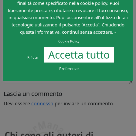
finalità come specificato nella cookie policy. Puoi
Tevez 7 (42′ st Giovinco sv). A disp.: Buffon, Rubinho,
liberamente prestare, rifiutare o revocare il tuo consenso,
Quagliarella, Romagna, Gerbaudo. All.: Conte 6,5
in qualsiasi momento. Puoi acconsentire all’utilizzo di tali
Arbitro: Damato
tecnologie utilizzando il pulsante “Accetta”. Chiudendo
Marcatori: 14′ st Tevez
questa informativa, continui senza accettare. -
Ammoniti: Gyomber, Rolin (C), Osvaldo (J)
Cookie Policy
Espulsi: Bergessio (C) per doppio giallo
Note: espulsi Conte (J) e Maran (C) per proteste
Accetta tutto
Rifiuta
A cura di
Claudio
Preferenze
Damiani
A
Lascia un commento
Devi essere
connesso
per inviare un commento.