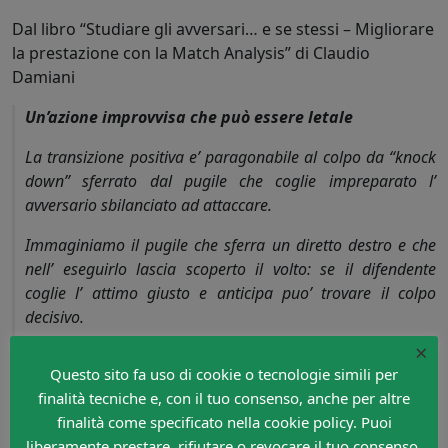
Dal libro “Studiare gli avversari… e se stessi – Migliorare
la prestazione con la Match Analysis” di Claudio
Damiani
Un’azione improvvisa che può essere letale
La transizione positiva e’ paragonabile al colpo da “knock
down” sferrato dal pugile che coglie impreparato l’
avversario sbilanciato ad attaccare.
Immaginiamo il pugile che sferra un diretto destro e che
nell’ eseguirlo lascia scoperto il volto: se il difendente
coglie l’ attimo giusto e anticipa puo’ trovare il colpo
decisivo.
×
Quindi, elementi fondamentali per una transizione efficace
Questo sito fa uso di cookie o tecnologie simili per
sono: la distrazione di chi offende; la capacita’ di prevedere
finalità tecniche e, con il tuo consenso, anche per altre
e anticipare il movimento avversario; la scelta del tempo
finalità come specificato nella cookie policy. Puoi
nell’ anticipo; la
velocita’ nell’ eseguire il colpo risolutivo; la
liberamente prestare, rifiutare o revocare il tuo consenso,