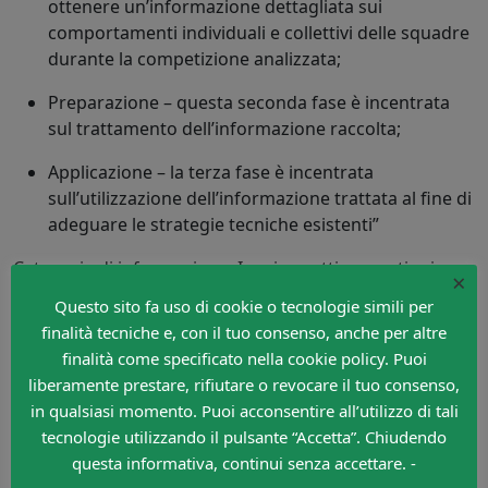
ottenere un’informazione dettagliata sui
comportamenti individuali e collettivi delle squadre
durante la competizione analizzata;
Preparazione – questa seconda fase è incentrata
sul trattamento dell’informazione raccolta;
Applicazione – la terza fase è incentrata
sull’utilizzazione dell’informazione trattata al fine di
adeguare le strategie tecniche esistenti”
Categorie di informazione. I vari aspetti e questioni
×
relazionate ci portano a raggruppare gli elementi di
Questo sito fa uso di cookie o tecnologie simili per
controllo suddivisi in quattro categorie.
finalità tecniche e, con il tuo consenso, anche per altre
finalità come specificato nella cookie policy. Puoi
Caratteristiche individuali dei giocatori: sono qui
liberamente prestare, rifiutare o revocare il tuo consenso,
inclusi tutti gli elementi di osservazione relativi ai
in qualsiasi momento. Puoi acconsentire all’utilizzo di tali
giocatori;
tecnologie utilizzando il pulsante “Accetta”. Chiudendo
Attacco – Tutti gli elementi di osservazione relativi
questa informativa, continui senza accettare. -
alla squadra quando ha il possesso della palla