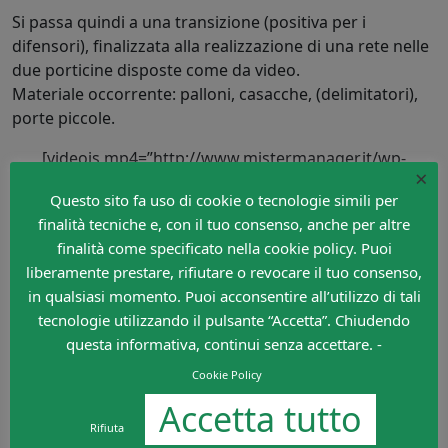
Si passa quindi a una transizione (positiva per i
difensori), finalizzata alla realizzazione di una rete nelle
due porticine disposte come da video.
Materiale occorrente: palloni, casacche, (delimitatori),
porte piccole.
[videojs mp4=”http://www.mistermanager.it/wp-
×
content/uploads/2014/04/Da-2vs3-a-3vs4-in-
Questo sito fa uso di cookie o tecnologie simili per
transizione.mp4″]
finalità tecniche e, con il tuo consenso, anche per altre
A cura di
Claudio Damiani
finalità come specificato nella cookie policy. Puoi
liberamente prestare, rifiutare o revocare il tuo consenso,
in qualsiasi momento. Puoi acconsentire all’utilizzo di tali
tecnologie utilizzando il pulsante “Accetta”. Chiudendo
Lascia un commento
questa informativa, continui senza accettare. -
Devi essere
connesso
per inviare un commento.
Cookie Policy
Accetta tutto
Rifiuta