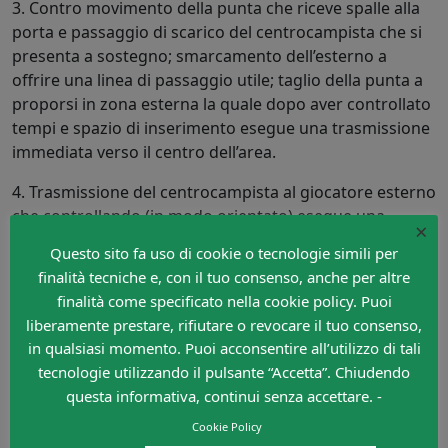
3. Contro movimento della punta che riceve spalle alla
porta e passaggio di scarico del centrocampista che si
presenta a sostegno; smarcamento dell’esterno a
offrire una linea di passaggio utile; taglio della punta a
proporsi in zona esterna la quale dopo aver controllato
tempi e spazio di inserimento esegue una trasmissione
immediata verso il centro dell’area.
4. Trasmissione del centrocampista al giocatore esterno
che controllando (in modo orientato) esegue una
×
conversione e serve l’appoggio della punta. Questa
Questo sito fa uso di cookie o tecnologie simili per
scarica sul sostegno dello stesso centrocampista che di
finalità tecniche e, con il tuo consenso, anche per altre
prima intenzione trova il compagno sulla fascia laterale.
finalità come specificato nella cookie policy. Puoi
Cross e conclusione.
liberamente prestare, rifiutare o revocare il tuo consenso,
in qualsiasi momento. Puoi acconsentire all’utilizzo di tali
Materiale occorrente: delimitatori, sagome, palloni.
tecnologie utilizzando il pulsante “Accetta”. Chiudendo
A cura di
Claudio Damiani
questa informativa, continui senza accettare. -
Cookie Policy