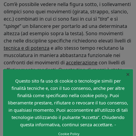
Com’è possibile vedere nella figura sotto, i sollevamenti
olimpici sono quei movimenti (girata, strappo, slancio,
ecc.) combinati in cui ci sono fasi in cui sì “
tira
” e sì
“
spinge
” un bilancere per portarlo ad una determinata
altezza (ad esempio sopra la testa). Sono movimenti
che nelle discipline specifiche richiedono elevati livelli di
tecnica e di potenza
e allo stesso tempo reclutano la
muscolatura in maniera abbastanza funzionale nei
confronti dei movimenti di
accelerazione
con livelli di
affaticamento modesti. Questo tipo di mezzi è stato
×
proposto anche nel calcio; anche in questo caso però
Questo sito fa uso di cookie o tecnologie simili per
sussistono delle problematiche che ne sconsigliano
finalità tecniche e, con il tuo consenso, anche per altre
l’applicazione:
finalità come specificato nella cookie policy. Puoi
liberamente prestare, rifiutare o revocare il tuo consenso,
La prima è che questi carichi sottopongono il
in qualsiasi momento. Puoi acconsentire all’utilizzo di tali
rachide
a sollecitazioni tali da predisporre ad
tecnologie utilizzando il pulsante “Accetta”. Chiudendo
infortuni questa parte del corpo; si presume che
questa informativa, continui senza accettare. -
tale
probabilità possa essere maggiore in soggetti poco
avvezzi a questi movimenti come i calciatori
(
Bruce-
Cookie Policy