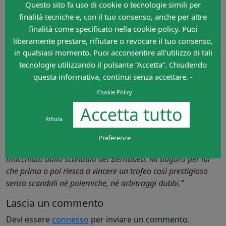
Questo sito fa uso di cookie o tecnologie simili per
finalità tecniche e, con il tuo consenso, anche per altre
finalità come specificato nella cookie policy. Puoi
liberamente prestare, rifiutare o revocare il tuo consenso,
in qualsiasi momento. Puoi acconsentire all’utilizzo di tali
Ultima frecciata al vetriolo è ovviamente per il suo
tecnologie utilizzando il pulsante “Accetta”. Chiudendo
collega Guardiola, al quale sarcasticamente dice: “
Io
questa informativa, continui senza accettare. -
credo che sia un allenatore fantastico ma nel 2009 ha vinto
Cookie Policy
una Champions League che io mi sarei vergognato di
Accetta tutto
vincere, considerando lo scandalo di Stamford Bridge in
Rifiuta
semifinale (contro il Chelsea di Hiddink), in cui gli inglesi
meritavano senza dubbio di vincere. Stessa cosa accadrà
Preferenze
quest’anno se vincerà la Champions, il suo trofeo sarà
macchiato dallo scandalo del Bernabeu. Mi auguro per lui
che prima o poi riesca a vincere un trofeo così prestigioso
senza scandali nè polemiche, nè arbitraggi dubbi.”
Lascia un commento
Devi essere
connesso
per inviare un commento.