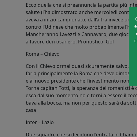
Ecco quella che si preannuncia la partita più in
salute (l’ha dimostrato anche mercoledi contro il
aveva a inizio campionato; dall’altra invece un Na
e
contro l’Udinese che molto probabilmente l’ha es
Mancheranno Lavezzi e Cannavaro, due giocatori
c
a favore dei rosanero. Pronostico: Gol
Roma – Chievo
Con il Chievo ormai quasi sicuramente salvo, la 
farla principalmente la Roma che deve dimostrare
e al nuovo presidente che l’investimento non è s
Torna capitan Totti, la speranza dei romanisti è 
esca dal suo momento no e torni a essere il ce
bava alla bocca, ma non per questo sarà da sott
casa
Inter – Lazio
Due squadre che si decidono l’entrata in Champio