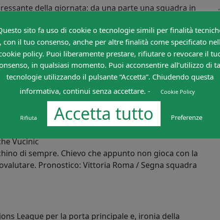
teressante della giornata: da una parte una squadra in
 Milan in coppa), che ha ritrovato la vena di gioco che
Questo sito fa uso di cookie o tecnologie simili per finalità tecnich
poli ferito nell’orgoglio dopo la sconfitta al San Paolo
, con il tuo consenso, anche per altre finalità come specificato nel
cluso definitivamente dalla lotta scudetto.
cookie policy. Puoi liberamente prestare, rifiutare o revocare il tu
 fondamentali che fanno spostare l’ago della bilancia
onsenso, in qualsiasi momento. Puoi acconsentire all’utilizzo di ta
tecnologie utilizzando il pulsante “Accetta”. Chiudendo questa
informativa, continui senza accettare. -
Cookie Policy
partita dovrà
Accetta tutto
 ai suoi tifosi
Totti calcia il rigore in Roma – Palermo
Preferenze
Rifiuta
tato sbagliato.
2-3
che Vucinic
cchino di sempre. Chievo che appunto non gioca con la
ovalutare. Pronostico: Vittoria Roma / Segna squadra
ns League per la porta principale e, ironia della