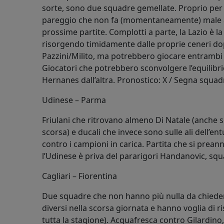
sorte, sono due squadre gemellate. Proprio per qu
pareggio che non fa (momentaneamente) male a n
prossime partite. Complotti a parte, la Lazio è 
risorgendo timidamente dalle proprie ceneri dop
Pazzini/Milito, ma potrebbero giocare entrambi i
Giocatori che potrebbero sconvolgere l’equilibri
Hernanes dall’altra. Pronostico: X / Segna squad
Udinese – Parma
Friulani che ritrovano almeno Di Natale (anche 
scorsa) e ducali che invece sono sulle ali dell’e
contro i campioni in carica. Partita che si prean
l’Udinese è priva del pararigori Handanovic, squ
Cagliari – Fiorentina
Due squadre che non hanno più nulla da chiede
diversi nella scorsa giornata e hanno voglia di ris
tutta la stagione). Acquafresca contro Gilardino