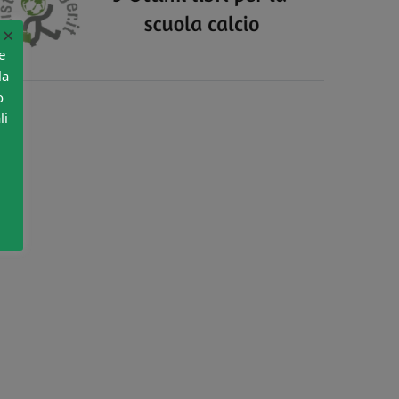
×
e
la
o
li