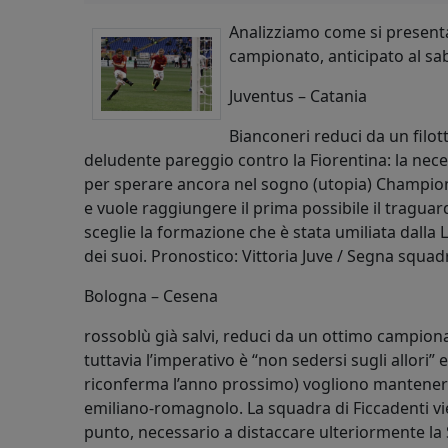
Analizziamo come si presenta
campionato, anticipato al sab
Juventus – Catania
Bianconeri reduci da un filotto
deludente pareggio contro la Fiorentina: la neces
per sperare ancora nel sogno (utopia) Champions 
e vuole raggiungere il prima possibile il tragua
sceglie la formazione che è stata umiliata dalla L
dei suoi. Pronostico: Vittoria Juve / Segna squa
Bologna – Cesena
rossoblù già salvi, reduci da un ottimo campiona
tuttavia l’imperativo è “non sedersi sugli allori”
riconferma l’anno prossimo) vogliono mantenere 
emiliano-romagnolo. La squadra di Ficcadenti v
punto, necessario a distaccare ulteriormente la S