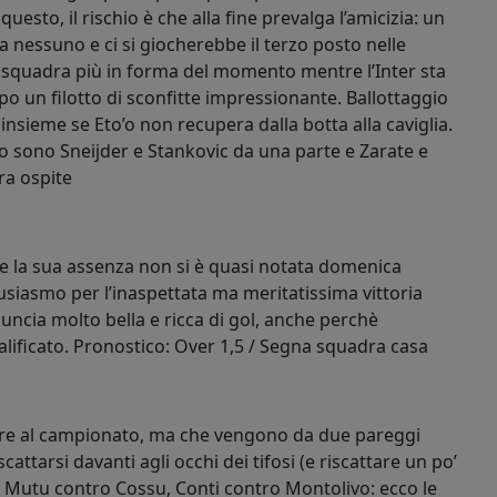
esto, il rischio è che alla fine prevalga l’amicizia: un
essuno e ci si giocherebbe il terzo posto nelle
la squadra più in forma del momento mentre l’Inter sta
o un filotto di sconfitte impressionante. Ballottaggio
nsieme se Eto’o non recupera dalla botta alla caviglia.
o sono Sneijder e Stankovic da una parte e Zarate e
ra ospite
se la sua assenza non si è quasi notata domenica
ntusiasmo per l’inaspettata ma meritatissima vittoria
nuncia molto bella e ricca di gol, anche perchè
alificato. Pronostico: Over 1,5 / Segna squadra casa
re al campionato, ma che vengono da due pareggi
cattarsi davanti agli occhi dei tifosi (e riscattare un po’
, Mutu contro Cossu, Conti contro Montolivo: ecco le