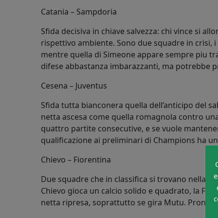
Catania – Sampdoria
Sfida decisiva in chiave salvezza: chi vince si all
rispettivo ambiente. Sono due squadre in crisi, i
mentre quella di Simeone appare sempre piu traba
difese abbastanza imbarazzanti, ma potrebbe pr
Cesena – Juventus
Sfida tutta bianconera quella dell’anticipo del 
netta ascesa come quella romagnola contro una i
quattro partite consecutive, e se vuole mantene
qualificazione ai preliminari di Champions ha un so
Chievo – Fiorentina
e
Due squadre che in classifica si trovano nella “z
Chievo gioca un calcio solido e quadrato, la Fior
c
netta ripresa, soprattutto se gira Mutu. Pronost