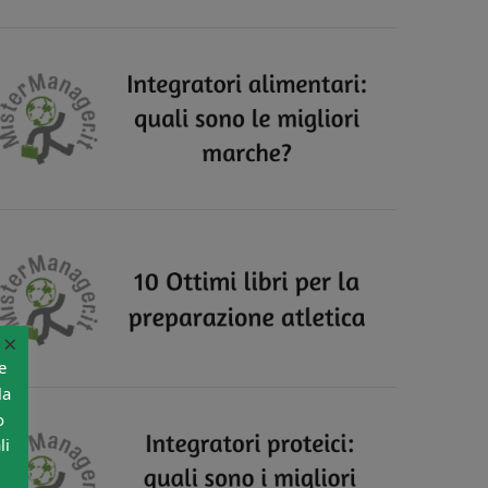
×
e
la
o
li