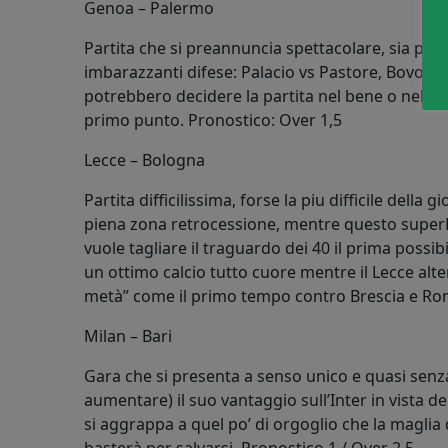
Genoa – Palermo
Partita che si preannuncia spettacolare, sia per l
imbarazzanti difese: Palacio vs Pastore, Bovo e
potrebbero decidere la partita nel bene o nel m
primo punto. Pronostico: Over 1,5
Lecce – Bologna
Partita difficilissima, forse la piu difficile della
piena zona retrocessione, mentre questo superB
vuole tagliare il traguardo dei 40 il prima possi
un ottimo calcio tutto cuore mentre il Lecce alter
metà” come il primo tempo contro Brescia e Ro
Milan – Bari
Gara che si presenta a senso unico e quasi senza
aumentare) il suo vantaggio sull’Inter in vista de
si aggrappa a quel po’ di orgoglio che la maglia