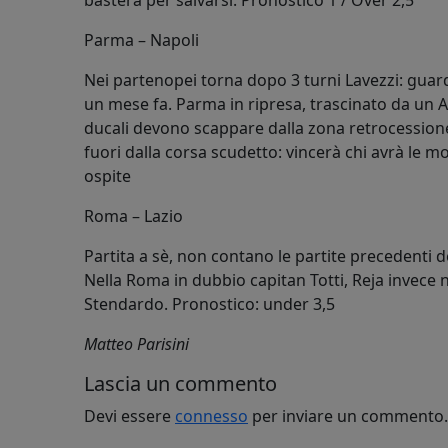
basterà per salvarsi. Pronostico 1 / Over 2,5
Parma – Napoli
Nei partenopei torna dopo 3 turni Lavezzi: guarda
un mese fa. Parma in ripresa, trascinato da un A
ducali devono scappare dalla zona retrocessione,
fuori dalla corsa scudetto: vincerà chi avrà le m
ospite
Roma – Lazio
Partita a sè, non contano le partite precedenti d
Nella Roma in dubbio capitan Totti, Reja invece n
Stendardo. Pronostico: under 3,5
Matteo Parisini
Lascia un commento
Devi essere
connesso
per inviare un commento.