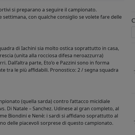
portivi si preparano a seguire il campionato.
ne settimana, con qualche consiglio se volete fare delle
C
uadra di Iachini sia molto ostica soprattutto in casa,
Brescia (unita alla rocciosa difesa neroazzurra)
i. Dall’altra parte, Eto’o e Pazzini sono in forma
e tra le più affidabili. Pronostico: 2 / segna squadra
mpionato (quella sarda) contro l’attacco micidiale
i vs. Di Natale – Sanchez. Udinese al gran completo, al
e Biondini e Nenè: i sardi si affidano soprattutto al
no delle piacevoli sorprese di questo campionato.