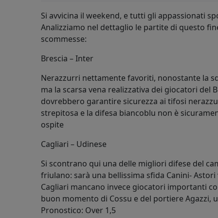
Si avvicina il weekend, e tutti gli appassionati s
Analizziamo nel dettaglio le partite di questo fi
scommesse:
Brescia – Inter
Nerazzurri nettamente favoriti, nonostante la sq
ma la scarsa vena realizzativa dei giocatori del 
dovrebbero garantire sicurezza ai tifosi nerazzurr
strepitosa e la difesa biancoblu non è sicurament
ospite
Cagliari – Udinese
Si scontrano qui una delle migliori difese del ca
friulano: sarà una bellissima sfida Canini- Astor
Cagliari mancano invece giocatori importanti com
buon momento di Cossu e del portiere Agazzi, u
Pronostico: Over 1,5