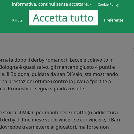
informativa, continui senza accettare. -
Cookie Policy
Accetta tutto
a voglia di rivincita di entrambe le squadre sia per le
Preferenze
Rifiuta
 Munoz vs Eduardo, sono questi i giocatori che
ale. Cosmi, intanto, spera di guadagnare almeno il suo
 giornata dopo il derby romano: il Lecce è coinvolto in
ologna è quasi salvo, gli mancano giusto 4 punti e
bile. Il Bologna, guidata da san Di Vaio, sta mostrando
na prestazioni ottime (contro la Juve) a “partite a
ma. Pronostico: segna squadra ospite
 storia: il Milan per mantenere intatto (o addirittura
l derby di fine mese vuole vincere e convincere, il Bari
 dovrebbe trasmettere ai giocatori, ma forse non