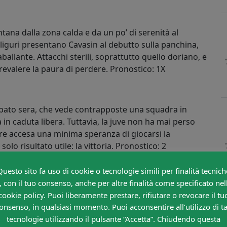
ontana dalla zona calda e da un po’ di serenità al
 liguri presentano Cavasin al debutto sulla panchina,
llante. Attacchi sterili, soprattutto quello doriano, e
evalere la paura di perdere. Pronostico: 1X
sabato sera, che vede contrapposte una squadra in
n caduta libera. Tuttavia, la juve non ha mai perso
re accesa una minima speranza di giocarsi la
lo risultato utile: la vittoria. Pronostico: 2
Questo sito fa uso di cookie o tecnologie simili per finalità tecnich
, con il tuo consenso, anche per altre finalità come specificato nel
ona sicura”, ma che vengono da mesi altalenanti. Il
cookie policy. Puoi liberamente prestare, rifiutare o revocare il tu
entina fatica ancora a trovare i giusti schemi ma è in
onsenso, in qualsiasi momento. Puoi acconsentire all’utilizzo di ta
ico: Gol – Gol
tecnologie utilizzando il pulsante “Accetta”. Chiudendo questa