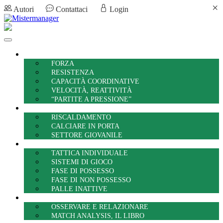
×
Autori
Contattaci
Login
PREPARAZIONE ATLETICA
FORZA
RESISTENZA
CAPACITÀ COORDINATIVE
VELOCITÀ, REATTIVITÀ
“PARTITE A PRESSIONE”
TECNICA
RISCALDAMENTO
CALCIARE IN PORTA
SETTORE GIOVANILE
TATTICA
TATTICA INDIVIDUALE
SISTEMI DI GIOCO
FASE DI POSSESSO
FASE DI NON POSSESSO
PALLE INATTIVE
MATCH ANALYSIS, TEAM REPORT
OSSERVARE E RELAZIONARE
MATCH ANALYSIS, IL LIBRO