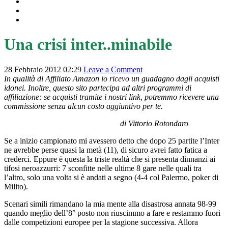
RUNNING
INTEGRAZIONE ED ALIMENTAZIONE
RISULTATI LIVE
Una crisi inter..minabile
28 Febbraio 2012 02:29
Leave a Comment
In qualità di Affiliato Amazon io ricevo un guadagno dagli acquisti
idonei. Inoltre, questo sito partecipa ad altri programmi di
affiliazione: se acquisti tramite i nostri link, potremmo ricevere una
commissione senza alcun costo aggiuntivo per te.
di Vittorio Rotondaro
Se a inizio campionato mi avessero detto che dopo 25 partite l’Inter
ne avrebbe perse quasi la metà (11), di sicuro avrei fatto fatica a
crederci. Eppure è questa la triste realtà che si presenta dinnanzi ai
tifosi neroazzurri: 7 sconfitte nelle ultime 8 gare nelle quali tra
l’altro, solo una volta si è andati a segno (4-4 col Palermo, poker di
Milito).
Scenari simili rimandano la mia mente alla disastrosa annata 98-99
quando meglio dell’8° posto non riuscimmo a fare e restammo fuori
dalle competizioni europee per la stagione successiva. Allora