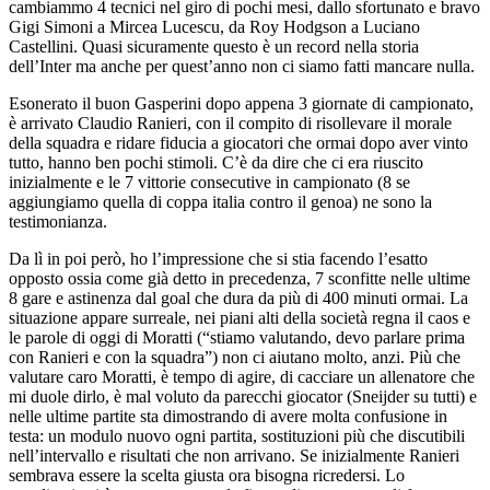
cambiammo 4 tecnici nel giro di pochi mesi, dallo sfortunato e bravo
Gigi Simoni a Mircea Lucescu, da Roy Hodgson a Luciano
Castellini. Quasi sicuramente questo è un record nella storia
dell’Inter ma anche per quest’anno non ci siamo fatti mancare nulla.
Esonerato il buon Gasperini dopo appena 3 giornate di campionato,
è arrivato Claudio Ranieri, con il compito di risollevare il morale
della squadra e ridare fiducia a giocatori che ormai dopo aver vinto
tutto, hanno ben pochi stimoli. C’è da dire che ci era riuscito
inizialmente e le 7 vittorie consecutive in campionato (8 se
aggiungiamo quella di coppa italia contro il genoa) ne sono la
testimonianza.
Da lì in poi però, ho l’impressione che si stia facendo l’esatto
opposto ossia come già detto in precedenza, 7 sconfitte nelle ultime
8 gare e astinenza dal goal che dura da più di 400 minuti ormai. La
situazione appare surreale, nei piani alti della società regna il caos e
le parole di oggi di Moratti (“stiamo valutando, devo parlare prima
con Ranieri e con la squadra”) non ci aiutano molto, anzi. Più che
valutare caro Moratti, è tempo di agire, di cacciare un allenatore che
mi duole dirlo, è mal voluto da parecchi giocator (Sneijder su tutti) e
nelle ultime partite sta dimostrando di avere molta confusione in
testa: un modulo nuovo ogni partita, sostituzioni più che discutibili
nell’intervallo e risultati che non arrivano. Se inizialmente Ranieri
sembrava essere la scelta giusta ora bisogna ricredersi. Lo