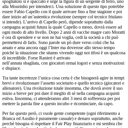
spogliatoio si è spaccato e urge la figura di un sergente di ferro, uno
alla Mourinho per intenderci. Una soluzione di questo tipo potrebbe
essere Fabio Capello con il quale arrivare fino a fine stagione e poi
dare inizio ad un’autentica rivoluzione (sempre col tecnico friulano
si intende). L’arrivo di Capello però, dipende soprattutto dalla
campagna acquisti futura la quale Capello o meno, dovrà essere ad
ogni modo di alto livello. Dopo 2 anni di vacche magre caro Moratti
è ora di spendere e se non ne hai voglia, cedi la società a chi può
permettersi di farlo. Sono parole un pò dure verso colui che ha
amato e ama ancora oggi l’Inter ma doverose allo stesso tempo
poichè la situazione che stiamo vivendo oggi noi tifosi è u
n qualcosa
di incredibile. Forse Ranieri è arrivato
nell’annata sbagliata, con giocatori ormai logori e senza motivazioni
e dispiace.
Tra tante incertezze l’unica cosa certa è che bisognerà agire in tempi
brevi e rivoluzionare l’assetto societario e quello tecnico (giocatori e
allenatore). Una rivoluzione totale insomma, che dovrà avere il suo
inizio a breve per poi dare il meglio di sè nella campagna acquisti
estiva. Insomma, ci attenderanno altri 3 mesi di sofferenza per poi
mettere la parola fine a questo incubo e ricominciare, da capo.
Per far questo però, ci vuole gente competente (ogni riferimento a
Branca ed Ausilio è puramente casuale) e denaro soprattutto, anche
perchè bisogna sì rispettare il Fair Play finanziario e mi sembra che