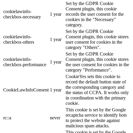
Set by the GDPR Cookie
Consent plugin, this cookie
cookielawinfo-
1 year
records the user consent for the
checkbox-necessary
cookies in the "Necessary"
category.
Set by the GDPR Cookie
cookielawinfo-
Consent plugin, this cookie stores
1 year
checkbox-others
user consent for cookies in the
category "Others".
Set by the GDPR Cookie
cookielawinfo-
Consent plugin, this cookie stores
1 year
checkbox-performance
the user consent for cookies in the
category "Performance".
CookieYes sets this cookie to
record the default button state of
the corresponding category and
CookieLawInfoConsent
1 year
the status of CCPA. It works only
in coordination with the primary
cookie.
This cookie is set by the Google
recaptcha service to identify bots
rc::a
never
to protect the website against
malicious spam attacks.
This cookie is set by the Google