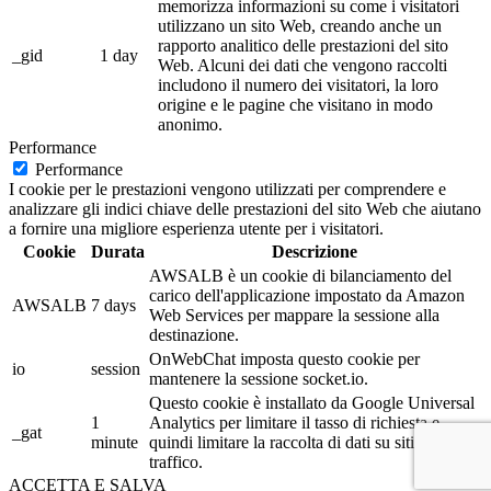
memorizza informazioni su come i visitatori
utilizzano un sito Web, creando anche un
rapporto analitico delle prestazioni del sito
_gid
1 day
Web. Alcuni dei dati che vengono raccolti
includono il numero dei visitatori, la loro
origine e le pagine che visitano in modo
anonimo.
Performance
Performance
I cookie per le prestazioni vengono utilizzati per comprendere e
analizzare gli indici chiave delle prestazioni del sito Web che aiutano
a fornire una migliore esperienza utente per i visitatori.
Cookie
Durata
Descrizione
AWSALB è un cookie di bilanciamento del
carico dell'applicazione impostato da Amazon
AWSALB
7 days
Web Services per mappare la sessione alla
destinazione.
OnWebChat imposta questo cookie per
io
session
mantenere la sessione socket.io.
Questo cookie è installato da Google Universal
1
Analytics per limitare il tasso di richiesta e
_gat
minute
quindi limitare la raccolta di dati su siti ad alto
traffico.
ACCETTA E SALVA