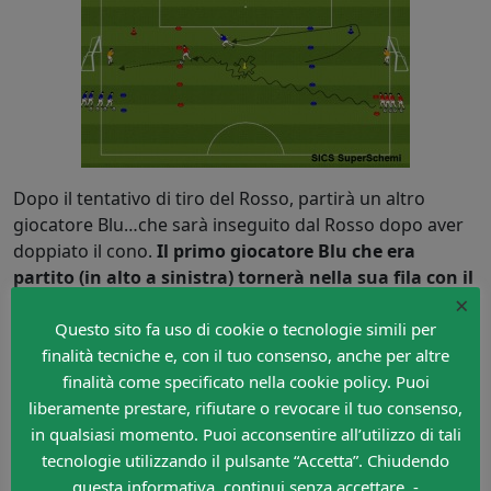
Dopo il tentativo di tiro del Rosso, partirà un altro
giocatore Blu…che sarà inseguito dal Rosso dopo aver
doppiato il cono.
Il primo giocatore Blu che era
partito (in alto a sinistra) tornerà nella sua fila con il
×
pallone
(vedi figura sotto).
Questo sito fa uso di cookie o tecnologie simili per
finalità tecniche e, con il tuo consenso, anche per altre
finalità come specificato nella cookie policy. Puoi
liberamente prestare, rifiutare o revocare il tuo consenso,
in qualsiasi momento. Puoi acconsentire all’utilizzo di tali
tecnologie utilizzando il pulsante “Accetta”. Chiudendo
questa informativa, continui senza accettare. -