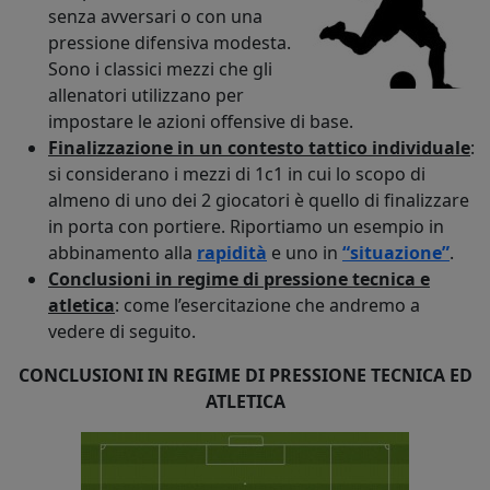
senza avversari o con una
pressione difensiva modesta.
Sono i classici mezzi che gli
allenatori utilizzano per
impostare le azioni offensive di base.
Finalizzazione in un contesto tattico individuale
:
si considerano i mezzi di 1c1 in cui lo scopo di
almeno di uno dei 2 giocatori è quello di finalizzare
in porta con portiere. Riportiamo un esempio in
abbinamento alla
rapidità
e uno in
“situazione”
.
Conclusioni in regime di pressione tecnica e
atletica
: come l’esercitazione che andremo a
vedere di seguito.
CONCLUSIONI IN REGIME DI PRESSIONE TECNICA ED
ATLETICA