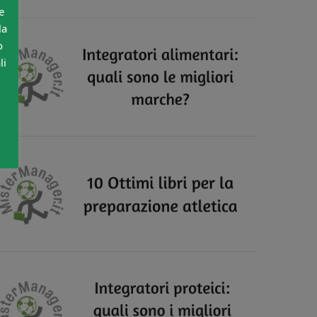
e
la
o
li