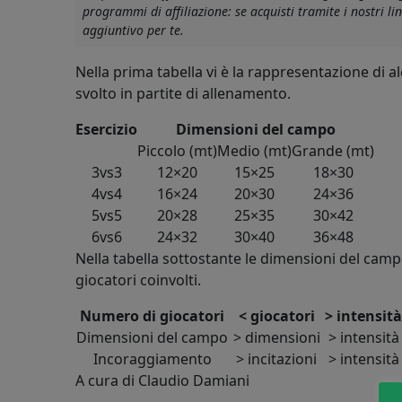
programmi di affiliazione: se acquisti tramite i nostri 
aggiuntivo per te.
Nella prima tabella vi è la rappresentazione di a
svolto in partite di allenamento.
Esercizio
Dimensioni del campo
Piccolo (mt)
Medio (mt)
Grande (mt)
3vs3
12×20
15×25
18×30
4vs4
16×24
20×30
24×36
5vs5
20×28
25×35
30×42
6vs6
24×32
30×40
36×48
Nella tabella sottostante le dimensioni del campo
giocatori coinvolti.
Numero di giocatori
< giocatori
> intensità
Dimensioni del campo
> dimensioni
> intensità
Incoraggiamento
> incitazioni
> intensità
A cura di Claudio Damiani