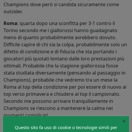
Champions dove però si candida sicuramente come
outsider.
Roma
: quarta dopo una sconfitta per 3-1 contro il
Torino secondo me i giallorossi hanno guadagnato
meno di quanto probabilmente avrebbero dovuto.
Difficile capire di chi sia la colpa, probabilmente solo un
difetto di condizione e di fiducia che sta portando i
giocatori più quotati lontano dalle loro prestazioni più
ottimali. Probabile che la stagione giallorossa fosse
stata studiata diversamente (pensando al passaggio in
Champions), probabile che vedremo tra un mese la
Roma al top della condizione per poi essere di nuovo al
top verso primavera e chiudere al top il campionato.
Secondo me possono arrivare tranquillamente in
Champions se riescono a mantenere la calma nei
momenti complicati.
×
Lazio
: è forse la squadra che mi ha impressionato di
Questo sito fa uso di cookie o tecnologie simili per