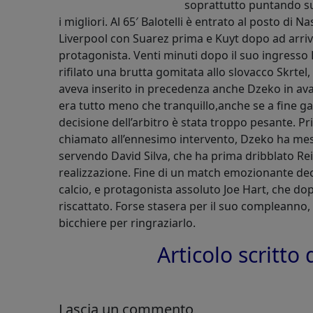
soprattutto puntando sul
i migliori. Al 65′ Balotelli è entrato al posto di N
Liverpool con Suarez prima e Kuyt dopo ad arriva
protagonista.
Venti minuti dopo il suo ingresso 
rifilato una brutta gomitata allo slovacco Skrtel
aveva inserito in precedenza anche Dzeko in avan
era tutto meno che tranquillo,anche se a fine ga
decisione dell’arbitro è stata troppo pesante. Pr
chiamato all’ennesimo intervento, Dzeko ha mes
servendo David Silva, che ha prima dribblato Rei
realizzazione. Fine di un match emozionante deci
calcio, e protagonista assoluto Joe Hart, che d
riscattato. Forse stasera per il suo compleanno, 
bicchiere per ringraziarlo.
Articolo scritt
Lascia un commento