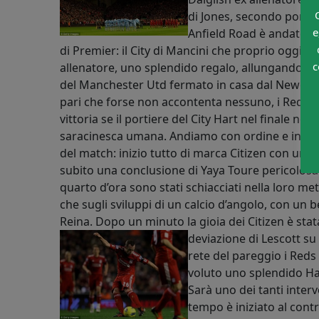
di Jones, secondo portier
e
Anfield Road è andato in
di Premier: il City di Mancini che proprio oggi co
c
allenatore, uno splendido regalo, allungando ult
del Manchester Utd fermato in casa dal Newcas
pari che forse non accontenta nessuno, i Reds 
vittoria se il portiere del City Hart nel finale no
saracinesca umana. Andiamo con ordine e in sintes
del match: inizio tutto di marca Citizen con un 
subito una conclusione di Yaya Toure pericolosa 
quarto d’ora sono stati schiacciati nella loro 
che sugli sviluppi di un calcio d’angolo, con un b
Reina. Dopo un minuto la gioia dei Citizen è sta
deviazione di Lescott su
rete del pareggio i Red
voluto uno splendido Ha
Sarà uno dei tanti interv
tempo è iniziato al contr