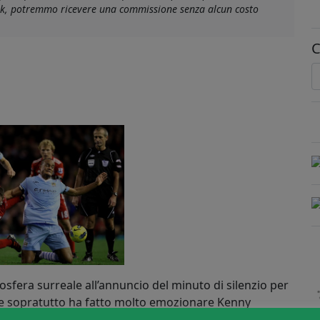
link, potremmo ricevere una commissione senza alcun costo
C
osfera surreale all’annuncio del minuto di silenzio per
 e sopratutto ha fatto molto emozionare Kenny
l gallese. Minuto di silenzio in onore anche per il figlio