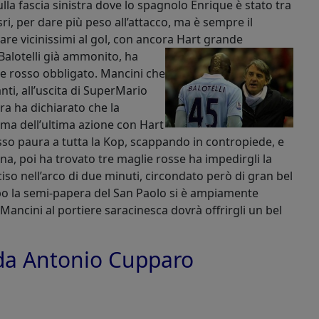
la fascia sinistra dove lo spagnolo Enrique è stato tra
asri, per dare più peso all’attacco, ma è sempre il
re vicinissimi al gol, con ancora Hart grande
Balotelli già ammonito, ha
, e rosso obbligato. Mancini che
ti, all’uscita di SuperMario
ra ha dichiarato che la
ima dell’ultima azione con Hart
so paura a tutta la Kop, scappando in contropiede, e
na, poi ha trovato tre maglie rosse ha impedirgli la
so nell’arco di due minuti, circondato però di gran bel
opo la semi-papera del San Paolo si è ampiamente
Mancini al portiere saracinesca dovrà offrirgli un bel
o da Antonio Cupparo