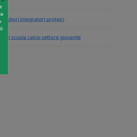
e
la
o
li