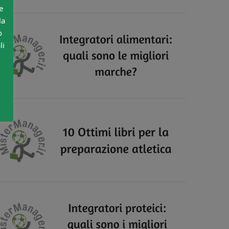
e
la
o
li