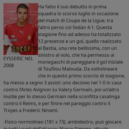
Ha fatto il suo debutto in prima
squadra lo scorso luglio in occasione
del match di Coupe de la Ligue, tra
l’altro perso col Sedan 4-1. Questa
stagione fino ad adesso ha totalizzato
12 presenze e un gol, quello realizzato
al Bastia, una rete bellissima, con un
sinistro al volo, che ha permesso ai
EYSSERIC NEL
monegaschi di pareggiare il gol iniziale
2008
di Toufilou Malouda. Da sottolineare
che in questo primo scorcio di stagione,
ha messo a segno 3 assist: uno decisivo nel 1-0 in casa
contro l’Arles Avignon su Valery Germain, poi un’altro
inutile per lo stesso Germain nella sconfitta casalinga
contro il Reims, e per finire nel pareggio contro il
Troyes a Frederic Ninami.
-Fisico normolineo (181 x 73), ambidestro, può giocare
in tutti i ruoli dell’attacco: Marco Simone, attuale