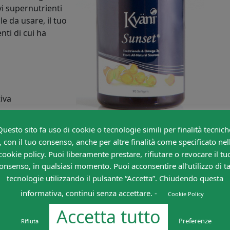
ovi supernutrienti
e da usare, il tuo
nti di cui ha
iva
Questo sito fa uso di cookie o tecnologie simili per finalità tecnich
, con il tuo consenso, anche per altre finalità come specificato nel
cookie policy. Puoi liberamente prestare, rifiutare o revocare il tu
onsenso, in qualsiasi momento. Puoi acconsentire all’utilizzo di ta
o, anti-fungino
tecnologie utilizzando il pulsante “Accetta”. Chiudendo questa
informativa, continui senza accettare. -
Cookie Policy
Accetta tutto
Preferenze
Rifiuta