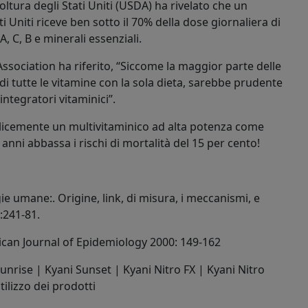
ltura degli Stati Uniti (USDA) ha rivelato che un
i Uniti riceve ben sotto il 70% della dose giornaliera di
A, C, B e minerali essenziali.
ssociation ha riferito, “Siccome la maggior parte delle
 tutte le vitamine con la sola dieta, sarebbe prudente
ntegratori vitaminici”.
plicemente un multivitaminico ad alta potenza come
anni abbassa i rischi di mortalità del 15 per cento!
ogie umane:. Origine, link, di misura, i meccanismi, e
 :241-81.
ican Journal of Epidemiology 2000: 149-162
unrise | Kyani Sunset | Kyani Nitro FX | Kyani Nitro
ilizzo dei prodotti