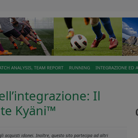
TCH ANALYSIS, TEAM REPORT
RUNNING
INTEGRAZIONE ED 
l’integrazione: Il
ute Kyäni™
i acquisti idonei. Inoltre, questo sito partecipa ad altri