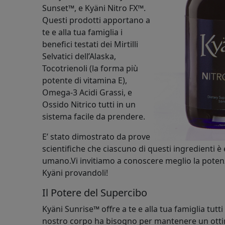
Sunset™, e Kyäni Nitro FX™.
Questi prodotti apportano a
te e alla tua famiglia i
benefici testati dei Mirtilli
Selvatici dell’Alaska,
Tocotrienoli (la forma più
potente di vitamina E),
Omega-3 Acidi Grassi, e
Ossido Nitrico tutti in un
sistema facile da prendere.
E’ stato dimostrato da prove
scientifiche che ciascuno di questi ingredienti è 
umano.Vi invitiamo a conoscere meglio la poten
Kyäni provandoli!
Il Potere del Supercibo
Kyäni Sunrise™ offre a te e alla tua famiglia tutti i
nostro corpo ha bisogno per mantenere un otti