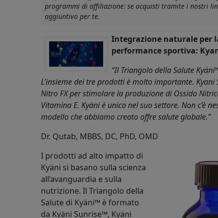
programmi di affiliazione: se acquisti tramite i nostri 
aggiuntivo per te.
Integrazione naturale per l
performance sportiva: Kyan
“Il Triangolo della Salute Kyäni
L’insieme dei tre prodotti è molto importante. Kyani
Nitro FX per stimolare la produzione di Ossido Nitr
Vitamina E. Kyäni è unico nel suo settore. Non c’è n
modello che abbiamo creato offre salute globale.”
Dr. Qutab, MBBS, DC, PhD, OMD
I prodotti ad alto impatto di
Kyäni si basano sulla scienza
all’avanguardia e sulla
nutrizione. Il Triangolo della
Salute di Kyäni™ è formato
da Kyäni Sunrise™, Kyäni