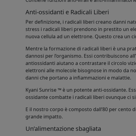
Contiene funzioni anti-virali e anti-inflammatori
Anti-ossidanti e Radicali Liberi
Per definizione, i radicali liberi creano danni nat
stress i radicali liberi prendono in prestito un ele
nuova cellula ad un elettrone. Questo crea un circ
Mentre la formazione di radicali liberi è una prat
dannosi per l’organismo. Essi contribuiscono all’
antiossidanti aiutano a contrastare il circolo vizi
elettroni alle molecole bisognose in modo da no
danni che portano a infiammazioni e malattie.
Kyani Sunrise ™ è un potente anti-ossidante. Es
ossidante combatte i radicali liberi ovunque ci s
E il nostro corpo è composto dall’80 per cento 
grande impatto.
Un’alimentazione sbagliata