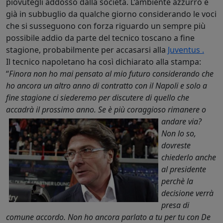
piovutegli addosso dalla società. L’ambiente azzurro è
già in subbuglio da qualche giorno considerando le voci
che si susseguono con forza riguardo un sempre più
possibile addio da parte del tecnico toscano a fine
stagione, probabilmente per accasarsi alla
Juventus
.
Il tecnico napoletano ha così dichiarato alla stampa:
“
Finora non ho mai pensato al mio futuro considerando che
ho ancora un altro anno di contratto con il Napoli e solo a
fine stagione ci siederemo per discutere di quello che
accadrà il prossimo anno. Se è più
coraggioso rimanere o
andare via?
Non
lo so,
dovreste
chiederlo anche
al presidente
perchè la
decisione verrà
presa di
comune accordo. Non ho ancora parlato a tu per tu con De