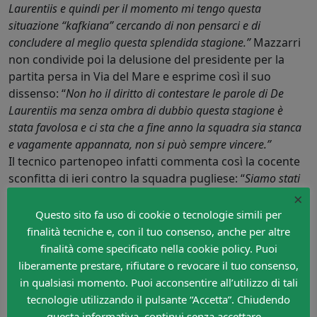
Laurentiis e quindi per il momento mi tengo questa
situazione “kafkiana” cercando di non pensarci e di
concludere al meglio questa splendida stagione.”
Mazzarri
non condivide poi la delusione del presidente per la
partita persa in Via del Mare e esprime così il suo
dissenso: “
Non ho il diritto di contestare le parole di De
Laurentiis ma senza ombra di dubbio questa stagione è
stata favolosa e ci sta che a fine anno la squadra sia stanca
e vagamente appannata, non si può sempre vincere.”
Il tecnico partenopeo infatti commenta così la cocente
sconfitta di ieri contro la squadra pugliese: “
Siamo stati
ingenui e probabilmente la tensione agonistica è calata in
×
maniera troppo evidente durante la gara, il gioco c’è stato
Questo sito fa uso di cookie o tecnologie simili per
ma non siamo più riusciti a concludere in porta in maniera
finalità tecniche e, con il tuo consenso, anche per altre
efficiente. Abbiamo fatto la solita partita forse siamo
finalità come specificato nella cookie policy. Puoi
semplicemente un pò stanchi, le voci riguardo un mio
liberamente prestare, rifiutare o revocare il tuo consenso,
possibile addio non stanno minimamente condizionando la
in qualsiasi momento. Puoi acconsentire all’utilizzo di tali
squadra. Cavani probabilmente è un pò stanco, ci teneva
tecnologie utilizzando il pulsante “Accetta”. Chiudendo
molto a vincere la classifica cannonieri e probabilmente ciò
questa informativa, continui senza accettare. -