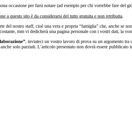
buona occasione per farsi notare (ad esempio per chi vorrebbe fare del g
one a questo sito è da considerarsi del tutto gratuita e non retribuita
.
rte del nostro staff, cioè una vera e propria “famiglia” che, anche se non r
ostante, mm vi dedicherà una pagina personale con i vostri dati, la vos
laborazione”
, inviateci un vostro lavoro di prova su un argomento tra q
che solo parziali. L’articolo presentato non dovrà essere pubblicato in a