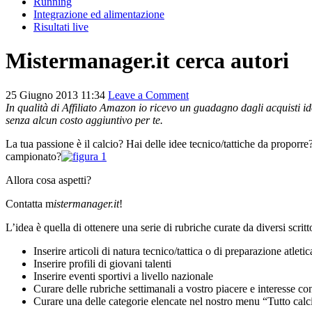
Running
Integrazione ed alimentazione
Risultati live
Mistermanager.it cerca autori
25 Giugno 2013 11:34
Leave a Comment
In qualità di Affiliato Amazon io ricevo un guadagno dagli acquisti ido
senza alcun costo aggiuntivo per te.
La tua passione è il calcio? Hai delle idee tecnico/tattiche da proporre
campionato?
Allora cosa aspetti?
Contatta m
istermanager.it
!
L’idea è quella di ottenere una serie di rubriche curate da diversi scritt
Inserire articoli di natura tecnico/tattica o di preparazione atleti
Inserire profili di giovani talenti
Inserire eventi sportivi a livello nazionale
Curare delle rubriche settimanali a vostro piacere e interesse co
Curare una delle categorie elencate nel nostro menu “Tutto calci