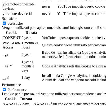
yt-remote-connected-
never
YouTube imposta questo cookie p
devices
yt-remote-device-id
never
YouTube imposta questo cookie p
Statistiche
Statistiche
Vengono utilizzati per capire come i visitatori interagiscono con il sit
Cookie
Durata
CONSENT
2 years
YouTube imposta questo cookie tramite i vid
WMF-Last-
1 month 21
Questo cookie viene utilizzato per calcolar
Access
hours
Il cookie _ga, installato da Google Analytics,
_ga
2 years
memorizza le informazioni in modo anonimo
1 year 1
_ga_*
month 4
Google Analytics sets this cookie to store
days
Installato da Google Analytics, il cookie _
_gid
1 day
Alcuni dei dati che vengono raccolti includ
Performance
Performance
I cookie per le prestazioni vengono utilizzati per comprendere e analizz
Cookie
Durata
AWSALB
7 days
AWSALB è un cookie di bilanciamento del carico