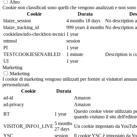
Altro
Cookie non classificati sono quelli che vengono analizzati e non sono an
Cookie
Durata
Des
blaize_session
4 months 18 days
No description a
blaize_tracking_id
999 years 4 months
No description a
cookielawinfo-checkbox-tecnici
1 year
mtmssl
session
PI
1 year
TESTCOOKIESENABLED
1 minute
Description is cu
UI
1 year
Marketing
Marketing
I cookie di marketing vengono utilizzati per fornire ai visitatori annu
personalizzati.
Cookie
Durata
ad-id
Amazon
ad-privacy
Amazon
Questo cookie viene utilizzato pe
BT
1 year
quando visitano il sito dell'edi
5 months
VISITOR_INFO1_LIVE
Un cookie impostato da YouTube pe
27 days
YSC
session
Il cookie YSC è impostato da Yout