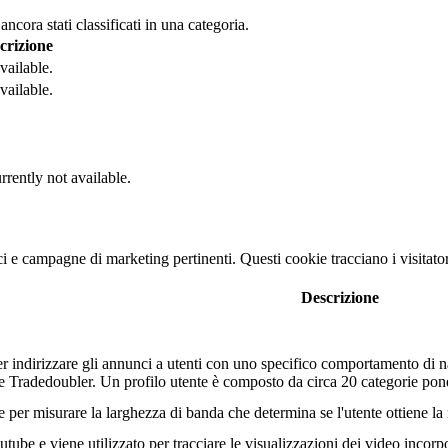
cora stati classificati in una categoria.
crizione
vailable.
vailable.
rrently not available.
nci e campagne di marketing pertinenti. Questi cookie tracciano i visitato
Descrizione
r indirizzare gli annunci a utenti con uno specifico comportamento di na
tore Tradedoubler. Un profilo utente è composto da circa 20 categorie po
r misurare la larghezza di banda che determina se l'utente ottiene la n
ube e viene utilizzato per tracciare le visualizzazioni dei video incorp