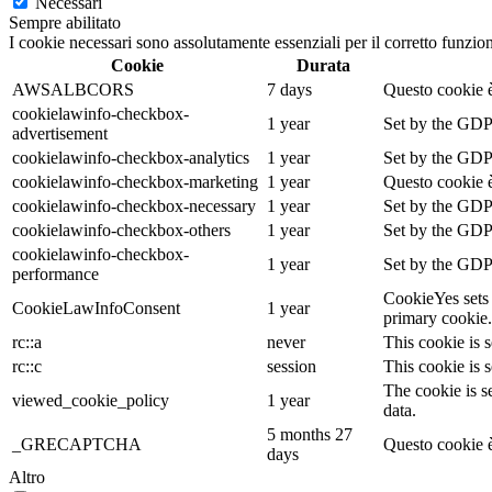
Necessari
Sempre abilitato
I cookie necessari sono assolutamente essenziali per il corretto funzio
Cookie
Durata
AWSALBCORS
7 days
Questo cookie è
cookielawinfo-checkbox-
1 year
Set by the GDPR
advertisement
cookielawinfo-checkbox-analytics
1 year
Set by the GDPR
cookielawinfo-checkbox-marketing
1 year
Questo cookie è
cookielawinfo-checkbox-necessary
1 year
Set by the GDPR
cookielawinfo-checkbox-others
1 year
Set by the GDPR
cookielawinfo-checkbox-
1 year
Set by the GDPR
performance
CookieYes sets 
CookieLawInfoConsent
1 year
primary cookie.
rc::a
never
This cookie is s
rc::c
session
This cookie is s
The cookie is s
viewed_cookie_policy
1 year
data.
5 months 27
_GRECAPTCHA
Questo cookie è
days
Altro