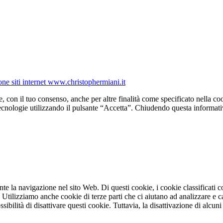
one siti internet www.christophermiani.it
e, con il tuo consenso, anche per altre finalità come specificato nella coo
tecnologie utilizzando il pulsante “Accetta”. Chiudendo questa informati
ante la navigazione nel sito Web. Di questi cookie, i cookie classifica
. Utilizziamo anche cookie di terze parti che ci aiutano ad analizzare e 
bilità di disattivare questi cookie. Tuttavia, la disattivazione di alcuni