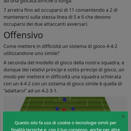
ad una giocata difficile o lunga.
7 arretra fino ad occuparsi di 11 consentendo a 2 di
mantenersi sulla stessa linea di 5 e 6 che devono
occuparsi dei due attaccanti avversari.
Offensivo
Come mettere in difficoltà un sistema di gioco 4-4-2
utilizzandone uno simile?
A seconda del modello di gioco della nostra squadra, e
dunque dei relativi principi e sotto-principi di gioco, un
modo per mettere in difficoltà una squadra schierata
con un 4-4-2 con un sistema di gioco simile è quella di
“adattarsi” ad un 4-2-3-1.
×
Questo sito fa uso di cookie o tecnologie simili per
finalità tecniche e, con il tuo consenso, anche per altre