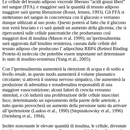
Le cellule del tessuto adiposo viscerale liberano “acidi grassi liberi”
nel sangue (FFA), e maggiore sarà la quantità di tessuto adiposo
maggiore sarà questa liberazione (Roust, Jensen, 1993). Gli FFA si
metteranno nel sangue in concorrenza con il glucosio e verranno
dunque utilizzati al suo posto. Questo porterà al fatto che il glucosio
non verrà bruciato e ci sarà quindi un aumento della glicemia, che si
ripercuoterà sulle cellule pancreatiche che produrranno così
maggiori dosi di insulina (Mason et al. 1999), un’iperinsulinemia
sarà aggravata dall’insulino resistenza, causata dalle cellule del
tessuto adiposo che producono l’ adipochina RBP4 (Retinol Binding
Protein-4) molecola che potrebbe essere importante nel determinare
lo stato di insulino-resistenza (Yang et al., 2005).
Con l’iperinsulinemia aumenterà la ritenzione di acqua e di sodio a
livello renale, in questo modo aumenterà il volume plasmatico
circolante; si attiverà il sistema nervoso simpatico, che aumenterà la
produzione di adrenalina e noradrenalina responsabili di una
maggiore vasocostrizione; alcuni fattori di crescita verranno
stimolati, e ciò indurrà una proliferazione delle cellule muscolari
lisce, determinando un ispessimento della parete delle arteriole, e
tutto questo provocherà un aumento della pressione tanto da arrivare
all’ipertensione (Laakso et al., 1990) (Stepniakowsky et al., 1996)
(Steinberg et al., 1994).
Inoltre nonostante le elevate quantità di insulina, le cellule, diventate