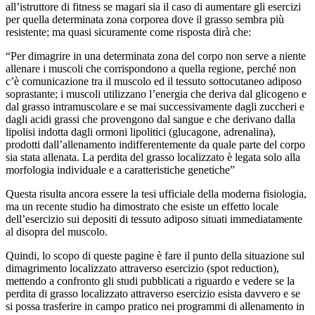
all’istruttore di fitness se magari sia il caso di aumentare gli esercizi
per quella determinata zona corporea dove il grasso sembra più
resistente; ma quasi sicuramente come risposta dirà che:
“Per dimagrire in una determinata zona del corpo non serve a niente
allenare i muscoli che corrispondono a quella regione, perché non
c’è comunicazione tra il muscolo ed il tessuto sottocutaneo adiposo
soprastante; i muscoli utilizzano l’energia che deriva dal glicogeno e
dal grasso intramuscolare e se mai successivamente dagli zuccheri e
dagli acidi grassi che provengono dal sangue e che derivano dalla
lipolisi indotta dagli ormoni lipolitici (glucagone, adrenalina),
prodotti dall’allenamento indifferentemente da quale parte del corpo
sia stata allenata. La perdita del grasso localizzato è legata solo alla
morfologia individuale e a caratteristiche genetiche”
Questa risulta ancora essere la tesi ufficiale della moderna fisiologia,
ma un recente studio ha dimostrato che esiste un effetto locale
dell’esercizio sui depositi di tessuto adiposo situati immediatamente
al disopra del muscolo.
Quindi, lo scopo di queste pagine è fare il punto della situazione sul
dimagrimento localizzato attraverso esercizio (spot reduction),
mettendo a confronto gli studi pubblicati a riguardo e vedere se la
perdita di grasso localizzato attraverso esercizio esista davvero e se
si possa trasferire in campo pratico nei programmi di allenamento in