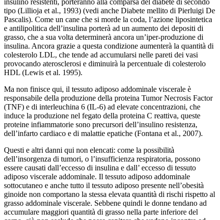
insulino resistenti, porteranno alla comparsa del diabete di secondo
tipo (Lillioja et al., 1993) (vedi anche Diabete mellito di Pierluigi De
Pascalis). Come un cane che si morde la coda, l’azione liposintetica
e antilipolitica dell’insulina porterà ad un aumento dei depositi di
grasso, che a sua volta determinerà ancora un’iper-produzione di
insulina. Ancora grazie a questa condizione aumenterà la quantità di
colesterolo LDL, che tende ad accumularsi nelle pareti dei vasi
provocando aterosclerosi e diminuirà la percentuale di colesterolo
HDL (Lewis et al. 1995).
Ma non finisce qui, il tessuto adiposo addominale viscerale è
responsabile della produzione della proteina Tumor Necrosis Factor
(TNF) e di interleuchina 6 (IL-6) ad elevate concentrazioni, che
induce la produzione nel fegato della proteina C reattiva, queste
proteine infiammatorie sono precursori dell’insulino resistenza,
dell’infarto cardiaco e di malattie epatiche (Fontana et al., 2007).
Questi e altri danni qui non elencati: come la possibilità
dell’insorgenza di tumori, o l’insufficienza respiratoria, possono
essere causati dall’eccesso di insulina e dall’ eccesso di tessuto
adiposo viscerale addominale. Il tessuto adiposo addominale
sottocutaneo e anche tutto il tessuto adiposo presente nell’obesità
ginoide non comportano la stessa elevata quantità di rischi rispetto al
grasso addominale viscerale. Sebbene quindi le donne tendano ad
accumulare maggiori quantità di grasso nella parte inferiore del