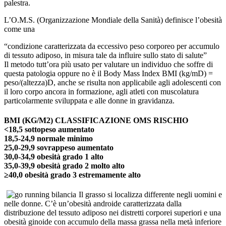
palestra.
L’O.M.S. (Organizzazione Mondiale della Sanità) definisce l’obesità
come una
“condizione caratterizzata da eccessivo peso corporeo per accumulo
di tessuto adiposo, in misura tale da influire sullo stato di salute”
Il metodo tutt’ora più usato per valutare un individuo che soffre di
questa patologia oppure no è il Body Mass Index BMI (kg/mD) =
peso/(altezza)D, anche se risulta non applicabile agli adolescenti con
il loro corpo ancora in formazione, agli atleti con muscolatura
particolarmente sviluppata e alle donne in gravidanza.
BMI (KG/M2) CLASSIFICAZIONE OMS RISCHIO
<18,5 sottopeso aumentato
18,5-24,9 normale minimo
25,0-29,9 sovrappeso aumentato
30,0-34,9 obesità grado 1 alto
35,0-39,9 obesità grado 2 molto alto
≥40,0 obesità grado 3 estremamente alto
Il grasso si localizza differente negli uomini e
nelle donne. C’è un’obesità androide caratterizzata dalla
distribuzione del tessuto adiposo nei distretti corporei superiori e una
obesità ginoide con accumulo della massa grassa nella metà inferiore