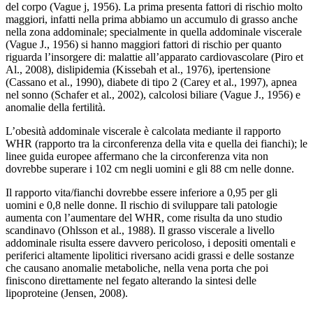
del corpo (Vague j, 1956). La prima presenta fattori di rischio molto
maggiori, infatti nella prima abbiamo un accumulo di grasso anche
nella zona addominale; specialmente in quella addominale viscerale
(Vague J., 1956) si hanno maggiori fattori di rischio per quanto
riguarda l’insorgere di: malattie all’apparato cardiovascolare (Piro et
Al., 2008), dislipidemia (Kissebah et al., 1976), ipertensione
(Cassano et al., 1990), diabete di tipo 2 (Carey et al., 1997), apnea
nel sonno (Schafer et al., 2002), calcolosi biliare (Vague J., 1956) e
anomalie della fertilità.
L’obesità addominale viscerale è calcolata mediante il rapporto
WHR (rapporto tra la circonferenza della vita e quella dei fianchi); le
linee guida europee affermano che la circonferenza vita non
dovrebbe superare i 102 cm negli uomini e gli 88 cm nelle donne.
Il rapporto vita/fianchi dovrebbe essere inferiore a 0,95 per gli
uomini e 0,8 nelle donne. Il rischio di sviluppare tali patologie
aumenta con l’aumentare del WHR, come risulta da uno studio
scandinavo (Ohlsson et al., 1988). Il grasso viscerale a livello
addominale risulta essere davvero pericoloso, i depositi omentali e
periferici altamente lipolitici riversano acidi grassi e delle sostanze
che causano anomalie metaboliche, nella vena porta che poi
finiscono direttamente nel fegato alterando la sintesi delle
lipoproteine (Jensen, 2008).