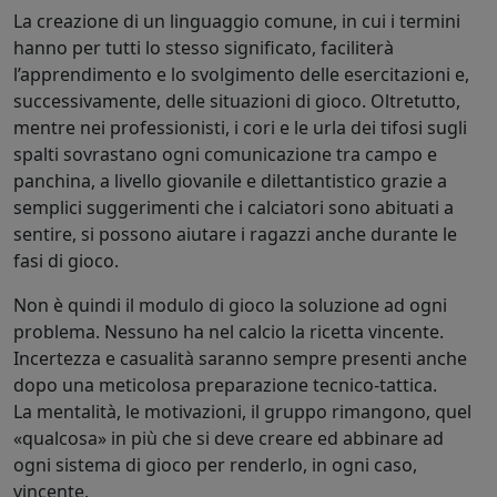
La creazione di un linguaggio comune, in cui i termini
hanno per tutti lo stesso significato, faciliterà
l’apprendimento e lo svolgimento delle esercitazioni e,
successivamente, delle situazioni di gioco. Oltretutto,
mentre nei professionisti, i cori e le urla dei tifosi sugli
spalti sovrastano ogni comunicazione tra campo e
panchina, a livello giovanile e dilettantistico grazie a
semplici suggerimenti che i calciatori sono abituati a
sentire, si possono aiutare i ragazzi anche durante le
fasi di gioco.
Non è quindi il modulo di gioco la soluzione ad ogni
problema. Nessuno ha nel calcio la ricetta vincente.
Incertezza e casualità saranno sempre presenti anche
dopo una meticolosa preparazione tecnico-tattica.
La mentalità, le motivazioni, il gruppo rimangono, quel
«qualcosa» in più che si deve creare ed abbinare ad
ogni sistema di gioco per renderlo, in ogni caso,
vincente.