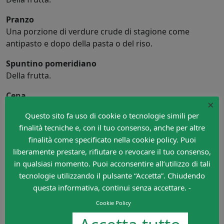
Pranzo
Una porzione di verdure crude di stagione come
antipasto e dopo della pasta o del riso.
Spuntino pomeridiano
Della frutta.
Cena
×
Verdure crude, magari prima di una porzione di legumi,
Questo sito fa uso di cookie o tecnologie simili per
carne o pesce.
finalità tecniche e, con il tuo consenso, anche per altre
Lascia un commento
finalità come specificato nella cookie policy. Puoi
liberamente prestare, rifiutare o revocare il tuo consenso,
Devi essere
connesso
per inviare un commento.
in qualsiasi momento. Puoi acconsentire all’utilizzo di tali
tecnologie utilizzando il pulsante “Accetta”. Chiudendo
questa informativa, continui senza accettare. -
Cookie Policy