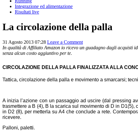
Running
Integrazione ed alimentazione
Risultati live
La circolazione della palla
31 Agosto 2013 07:28
Leave a Comment
In qualità di Affiliato Amazon io ricevo un guadagno dagli acquisti ido
senza alcun costo aggiuntivo per te.
CIRCOLAZIONE DELLA PALLA FINALIZZATA ALLA CON
Tattica, circolazione della palla e movimento a smarcarsi; tecn
A inizia l’azione con un passaggio ad uscire (dal pressing avve
trasmettere a B (4), B la scarica sul movimento di D in D1(5), 
in D2 (8), per metterla su A4 che conclude a rete. Contempora
ricevere.
Palloni, paletti.