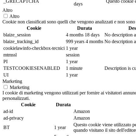
_GRECAPTCHA
Questo cookie è
days
Altro
Altro
Cookie non classificati sono quelli che vengono analizzati e non sono an
Cookie
Durata
Des
blaize_session
4 months 18 days
No description a
blaize_tracking_id
999 years 4 months
No description a
cookielawinfo-checkbox-tecnici
1 year
mtmssl
session
PI
1 year
TESTCOOKIESENABLED
1 minute
Description is cu
UI
1 year
Marketing
Marketing
I cookie di marketing vengono utilizzati per fornire ai visitatori annu
personalizzati.
Cookie
Durata
ad-id
Amazon
ad-privacy
Amazon
Questo cookie viene utilizzato pe
BT
1 year
quando visitano il sito dell'edi