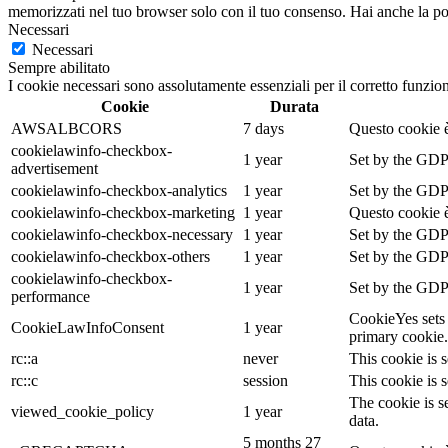
memorizzati nel tuo browser solo con il tuo consenso. Hai anche la possi
Necessari
Necessari
Sempre abilitato
I cookie necessari sono assolutamente essenziali per il corretto funzio
Cookie
Durata
AWSALBCORS
7 days
Questo cookie è
cookielawinfo-checkbox-
1 year
Set by the GDPR
advertisement
cookielawinfo-checkbox-analytics
1 year
Set by the GDPR
cookielawinfo-checkbox-marketing
1 year
Questo cookie è
cookielawinfo-checkbox-necessary
1 year
Set by the GDPR
cookielawinfo-checkbox-others
1 year
Set by the GDPR
cookielawinfo-checkbox-
1 year
Set by the GDPR
performance
CookieYes sets 
CookieLawInfoConsent
1 year
primary cookie.
rc::a
never
This cookie is s
rc::c
session
This cookie is s
The cookie is s
viewed_cookie_policy
1 year
data.
5 months 27