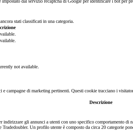
 impostato dal servizio recaptcha di Google per identificare i bot per pr
cora stati classificati in una categoria.
crizione
vailable.
vailable.
rrently not available.
nci e campagne di marketing pertinenti. Questi cookie tracciano i visitato
Descrizione
r indirizzare gli annunci a utenti con uno specifico comportamento di na
tore Tradedoubler. Un profilo utente è composto da circa 20 categorie po