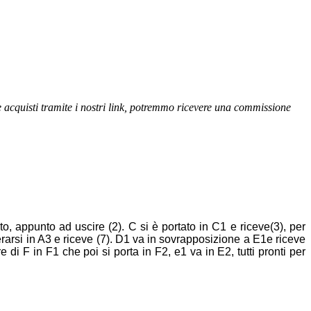
se acquisti tramite i nostri link, potremmo ricevere una commissione
to, appunto ad uscire (2). C si è portato in C1 e riceve(3), per
erarsi in A3 e riceve (7). D1 va in sovrapposizione a E1e riceve
 F in F1 che poi si porta in F2, e1 va in E2, tutti pronti per