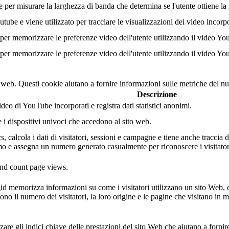
r misurare la larghezza di banda che determina se l'utente ottiene la n
ube e viene utilizzato per tracciare le visualizzazioni dei video incorp
er memorizzare le preferenze video dell'utente utilizzando il video Yo
er memorizzare le preferenze video dell'utente utilizzando il video Yo
o web. Questi cookie aiutano a fornire informazioni sulle metriche del num
Descrizione
eo di YouTube incorporati e registra dati statistici anonimi.
e i dispositivi univoci che accedono al sito web.
 calcola i dati di visitatori, sessioni e campagne e tiene anche traccia dell
 e assegna un numero generato casualmente per riconoscere i visitatori
 and count page views.
gid memorizza informazioni su come i visitatori utilizzano un sito Web, 
ono il numero dei visitatori, la loro origine e le pagine che visitano i
are gli indici chiave delle prestazioni del sito Web che aiutano a fornire