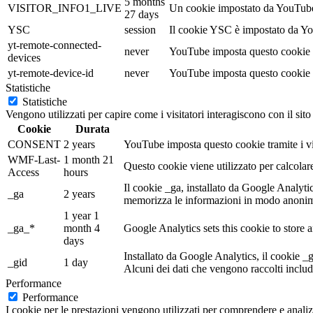
5 months
VISITOR_INFO1_LIVE
Un cookie impostato da YouTube pe
27 days
YSC
session
Il cookie YSC è impostato da Yout
yt-remote-connected-
never
YouTube imposta questo cookie p
devices
yt-remote-device-id
never
YouTube imposta questo cookie p
Statistiche
Statistiche
Vengono utilizzati per capire come i visitatori interagiscono con il sit
Cookie
Durata
CONSENT
2 years
YouTube imposta questo cookie tramite i vid
WMF-Last-
1 month 21
Questo cookie viene utilizzato per calcolar
Access
hours
Il cookie _ga, installato da Google Analytics,
_ga
2 years
memorizza le informazioni in modo anonimo
1 year 1
_ga_*
month 4
Google Analytics sets this cookie to store
days
Installato da Google Analytics, il cookie _
_gid
1 day
Alcuni dei dati che vengono raccolti includ
Performance
Performance
I cookie per le prestazioni vengono utilizzati per comprendere e analizz