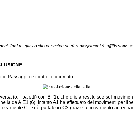
nei. Inoltre, questo sito partecipa ad altri programmi di affiliazione: 
CLUSIONE
ico. Passaggio e controllo orientato.
rsario, i paletti) con B (1), che gliela restituisce sul movimen
che la da A E1 (6). Intanto A1 ha effettuato dei movimenti per lib
neamente C1 si è portato in C2 grazie al movimento ad entrare di