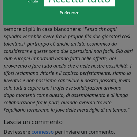
Del Piero.”
Rifiuta
Preferenze
Una considerazione poi sul calciomercato estivo che
verrà, con Tevez e Neymar che sembrano piacere
sempre di più in casa bianconera: “
Penso che ogni
squadra vorrebbe avere fra le proprie fila due giocatori così
talentuosi, purtroppo c’è anche un lato economico da
considerare e queste sono due operazioni non facili. Già altri
club europei importanti hanno fatto delle offerte, noi
proveremo a fare tutto quello che è nelle nostre possibilità. I
tifosi reclamano vittorie e li capisco perfettamente, siamo la
Juventus e non possiamo cancellare il nostro passato, invito
solo tutti a capire che i trofei e le soddisfazioni arrivano
dopo momenti come questo, di assemblamento e di lunga
collaborazione fra le parti, quando avremo trovato
l’equilibrio torneremo la Juve delle meraviglie di un tempo.”
Lascia un commento
Devi essere
connesso
per inviare un commento.