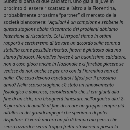
Subito si parla di due calciatori, uno già alla Juve in
procinto di essere riscattato e l’altro alla Fiorentina,
probabilmente prossima “partner” di mercato della
società bianconera: “
Aquilani è un campione e sebbene in
questa stagione abbia riscontrato dei problemi abbiamo
intenzione di riscattarlo. Col Liverpool siamo in ottimi
rapporti e cercheremo di trovare un accordo sulla somma
stabilita come possibile riscatto, finora è piuttosto alta ma
siamo fiduciosi. Montolivo invece è un buonissimo calciatore,
non a caso gioca anche in Nazionale e ci farebbe piacere se
venisse da noi, anche se per ora con la Fiorentina non c’è
nulla. Che cosa devono aspettarsi i tifosi per il prossimo
anno? Nella scorsa stagione c’è stato un rinnovamento
fisiologico e doveroso, considerando che si era giunti alla
fine di un ciclo, ora bisognerà innestare nell’organico altri 2-
3 giocatori di qualità al fine di creare un gruppo sempre più
all’altezza dei grandi impegni che speriamo di poter
disputare. Ci vorrà ancora un pò di tempo ma penso che
senza azzardi e senza troppa fretta ritroveremo presto la