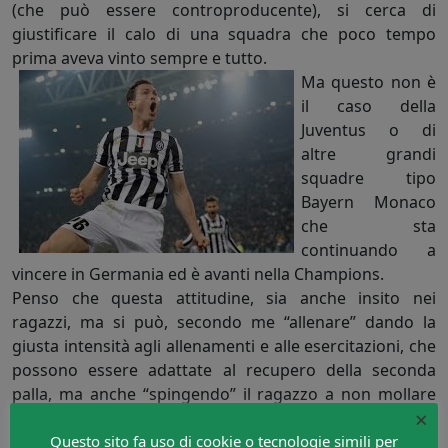
(che può essere controproducente), si cerca di
giustificare il calo di una squadra che poco tempo
prima aveva vinto sempre e tutto.
Ma questo non è
il caso della
Juventus o di
altre grandi
squadre tipo
Bayern Monaco
che sta
continuando a
vincere in Germania ed è avanti nella Champions.
Penso che questa attitudine, sia anche insito nei
ragazzi, ma si può, secondo me “allenare” dando la
giusta intensità agli allenamenti e alle esercitazioni, che
possono essere adattate al recupero della seconda
palla, ma anche “spingendo” il ragazzo a non mollare
×
mai.
Questo sito fa uso di cookie o tecnologie simili per
Da notare anche che parecchi calciatori, anche di livello