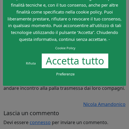
finalità tecniche e, con il tuo consenso, anche per altre
stentano ad andare incontro al passaggio dei
finalità come specificato nella cookie policy. Puoi
compagni, cosa peraltro che a me hanno insegnato
liberamente prestare, rifiutare o revocare il tuo consenso,
quando ero piccolo e apprendevo i primi rudimenti di
in qualsiasi momento. Puoi acconsentire all’utilizzo di tali
questo sport.
tecnologie utilizzando il pulsante “Accetta”. Chiudendo
Andare incontro alla palla trasmessa dai nostri
questa informativa, continui senza accettare. -
compagni di squadra, quindi al passaggio, allo scarico,
significa in primis aggredire la palla, impedendo
Cookie Policy
all’avversario di arrivare in anticipo; e poi guadagnare
Accetta tutto
quei pochi istanti e quei pochi metri di campo che nel
Rifiuta
calcio di oggi possono significare tanto.
Quindi anche in questo possiamo intervenire negli
Preferenze
allenamenti coi nostri ragazzi, incoraggiandoli ad
andare incontro alla palla trasmessa dai loro compagni.
Nicola Amandonico
Lascia un commento
Devi essere
connesso
per inviare un commento.