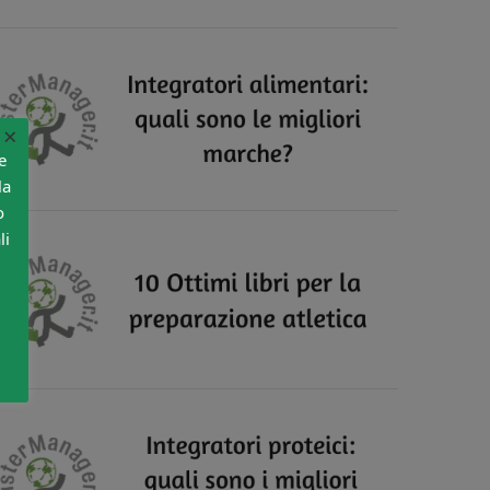
×
e
la
o
li