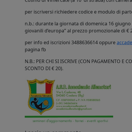
Cosmo di Vimercate (a 10′ di strada) con camera 
per iscriversi richiedere codice e modulo di par
n.b.: durante la giornata di domenica 16 giugno ci 
giovanili d’europa” al prezzo promozionale di € 2
per info ed iscrizioni 3488636614 oppure
accade
pagina fb
N.B.: PER CHI SI ISCRIVE (CON PAGAMENTO 
SCONTO DI € 20).