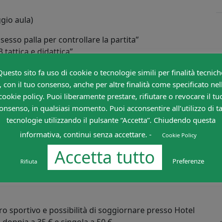
gio aula)
esso palla per controllare la partita”
tattica e didattica”
 di Villasanta
Questo sito fa uso di cookie o tecnologie simili per finalità tecnich
 “i settori giovanili d’europa: Real Madrid, Manchester
, con il tuo consenso, anche per altre finalità come specificato nel
cookie policy. Puoi liberamente prestare, rifiutare o revocare il tu
ere IL TERZO GRAN GALA’ DELLA TATTICA.
onsenso, in qualsiasi momento. Puoi acconsentire all’utilizzo di ta
tecnologie utilizzando il pulsante “Accetta”. Chiudendo questa
informativa, continui senza accettare. -
Cookie Policy
Accetta tutto
Preferenze
Rifiuta
o sportivo e possibilità di soggiornare presso Hotel