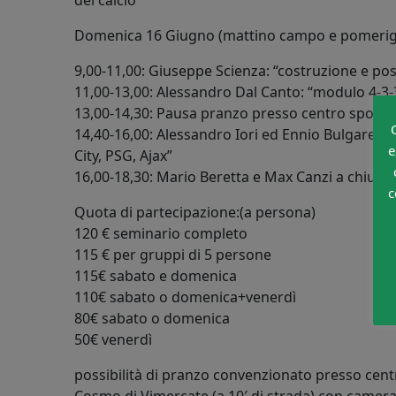
del calcio”
Domenica 16 Giugno (mattino campo e pomerig
9,00-11,00: Giuseppe Scienza: “costruzione e poss
11,00-13,00: Alessandro Dal Canto: “modulo 4-3-3 
13,00-14,30: Pausa pranzo presso centro sportivo
14,40-16,00: Alessandro Iori ed Ennio Bulgarelli:
e
City, PSG, Ajax”
16,00-18,30: Mario Beretta e Max Canzi a chiud
c
Quota di partecipazione:(a persona)
120 € seminario completo
115 € per gruppi di 5 persone
115€ sabato e domenica
110€ sabato o domenica+venerdì
80€ sabato o domenica
50€ venerdì
possibilità di pranzo convenzionato presso centr