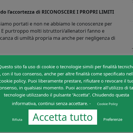
do l’accortezza di RICONOSCERE I PROPRI LIMITI
e siamo portati e non ne abbiamo le conoscenze per
 E purtroppo molti istruttori/allenatori fanno e
canza di umiltà propria ma anche per negligenza di
I UN PUNTO DI PARTENZA, NON DI ARRIVO
Questo sito fa uso di cookie o tecnologie simili per finalità tecnich
IU’ SOLO ATTIVITA’ DI CAMPO; magari!
, con il tuo consenso, anche per altre finalità come specificato nel
i:
cookie policy. Puoi liberamente prestare, rifiutare o revocare il tu
onsenso, in qualsiasi momento. Puoi acconsentire all’utilizzo di ta
le del Settore Giovanile, col Segretario (e in qualche
tecnologie utilizzando il pulsante “Accetta”. Chiudendo questa
informativa, continui senza accettare. -
Cookie Policy
o con la stampa locale e in taluni casi, ma in questo
Accetta tutto
su “piazze” importanti, anche con i tifosi
Preferenze
Rifiuta
ll’”ALLENARE” anche questi “soggetti”.