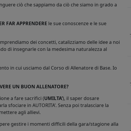
tinguere ciò che sappiamo da ciò che siamo in grado a
ER FAR APPRENDERE
le sue conoscenze e le sue
omprendiamo dei concetti, catalizziamo delle idee a noi
ado di insegnarle con la medesima naturalezza al
o in cui usciamo dal Corso di Allenatore di Base. Io
 AVERE UN BUON ALLENATORE?
one a fare sacrifici (
UMILTA’
), il saper dosare
arla sfociare in AUTORITA’. Senza poi tralasciare la
ettere agli allievi.
ere gestire i momenti difficili della gara/stagione alla