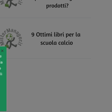
×
e
la
o
li