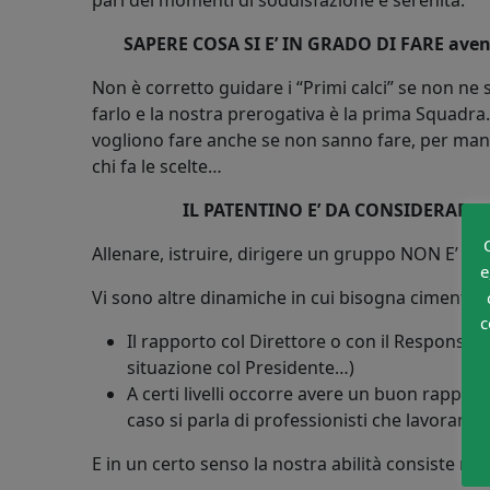
pari dei momenti di soddisfazione e serenità.
SAPERE COSA SI E’ IN GRADO DI FARE aven
Non è corretto guidare i “Primi calci” se non n
farlo e la nostra prerogativa è la prima Squadra.
vogliono fare anche se non sanno fare, per man
chi fa le scelte…
IL PATENTINO E’ DA CONSIDERARS
Allenare, istruire, dirigere un gruppo NON E’ P
e
Vi sono altre dinamiche in cui bisogna cimentars
c
Il rapporto col Direttore o con il Responsabi
situazione col Presidente…)
A certi livelli occorre avere un buon rapport
caso si parla di professionisti che lavorano 
E in un certo senso la nostra abilità consiste ne